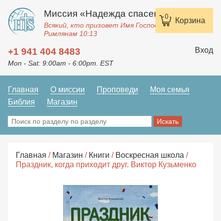
Миссия «Надежда спасения»
0
Корзина
Всякий, кто призовет Имя Господне, спасется.
Римлянам 10:13
Вход
+1 941 404 8483
Mon - Sat: 9:00am - 6:00pm. EST
Главная
О миссии
Проповеди
Моя семья
Библия
Магазин
Главная
/
Магазин
/
Книги
/
Воскресная школа
/
Праздник, когда приходит друг. Виктор Кузьменко