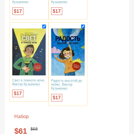
Кузьменко
Кузьменко
17
17
Свет в темноте ночи.
Радость высотой до
Виктор Кузьменко
небес. Виктор
Кузьменко
17
17
Набор
68
61