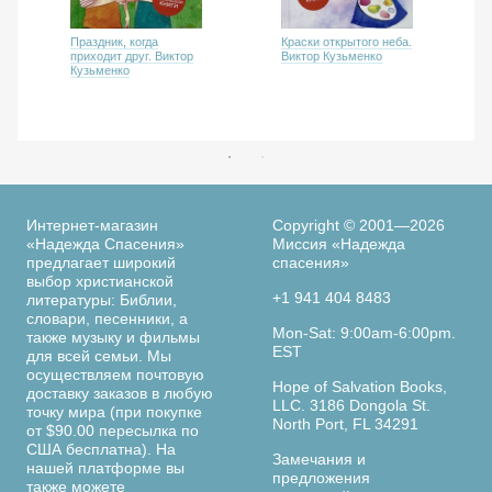
Праздник, когда
Краски открытого неба.
приходит друг. Виктор
Виктор Кузьменко
Кузьменко
Интернет-магазин
Copyright © 2001—2026
«Надежда Спасения»
Миссия «Надежда
предлагает широкий
спасения»
выбор христианской
+1 941 404 8483
литературы: Библии,
словари, песенники, а
Mon-Sat: 9:00am-6:00pm.
также музыку и фильмы
EST
для всей семьи. Мы
осуществляем почтовую
Hope of Salvation Books,
доставку заказов в любую
LLC. 3186 Dongola St.
точку мира (при покупке
North Port, FL 34291
от $90.00 пересылка по
США бесплатна). На
Замечания и
нашей платформе вы
предложения
также можете