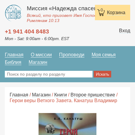
Миссия «Надежда спасения»
0
Корзина
Всякий, кто призовет Имя Господне, спасется.
Римлянам 10:13
Вход
+1 941 404 8483
Mon - Sat: 9:00am - 6:00pm. EST
Главная
О миссии
Проповеди
Моя семья
Библия
Магазин
Главная
/
Магазин
/
Книги
/
Второе пришествие
/
Герои веры Ветхого Завета. Канатуш Владимир