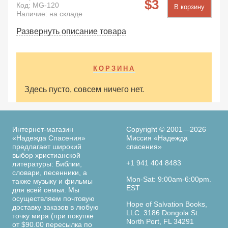
3
Код:
MG-120
В корзину
Наличие: на складе
Развернуть описание товара
КОРЗИНА
Здесь пусто, совсем ничего нет.
Интернет-магазин
Copyright © 2001—2026
«Надежда Спасения»
Миссия «Надежда
предлагает широкий
спасения»
выбор христианской
+1 941 404 8483
литературы: Библии,
словари, песенники, а
Mon-Sat: 9:00am-6:00pm.
также музыку и фильмы
EST
для всей семьи. Мы
осуществляем почтовую
Hope of Salvation Books,
доставку заказов в любую
LLC. 3186 Dongola St.
точку мира (при покупке
North Port, FL 34291
от $90.00 пересылка по