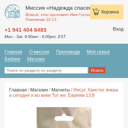
Миссия «Надежда спасения»
0
Корзина
Всякий, кто призовет Имя Господне, спасется.
Римлянам 10:13
Вход
+1 941 404 8483
Mon - Sat: 9:00am - 6:00pm. EST
Главная
О миссии
Проповеди
Моя семья
Библия
Магазин
Главная
/
Магазин
/
Магниты
/ Иисус Христос вчера
и сегодня и во веки Тот же. Евреям 13:8