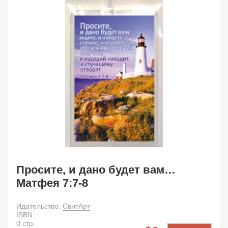
Просите, и дано будет вам…
Матфея 7:7-8
Идательство:
СвитАрт
ISBN:
0
стр.