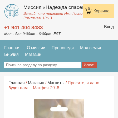
Миссия «Надежда спасения»
0
Корзина
Всякий, кто призовет Имя Господне, спасется.
Римлянам 10:13
Вход
+1 941 404 8483
Mon - Sat: 9:00am - 6:00pm. EST
Главная
О миссии
Проповеди
Моя семья
Библия
Магазин
Главная
/
Магазин
/
Магниты
/ Просите, и дано
будет вам… Матфея 7:7-8