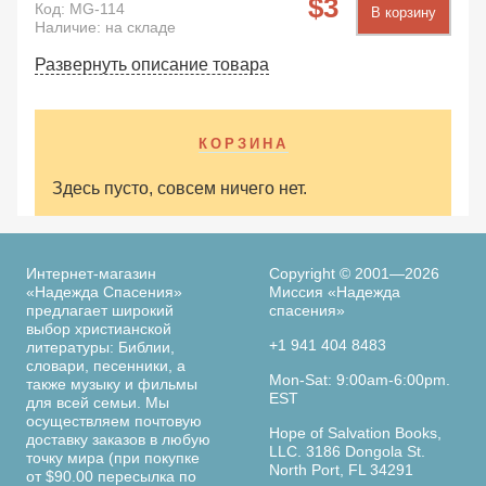
3
Код:
MG-114
В корзину
Наличие: на складе
Развернуть описание товара
КОРЗИНА
Здесь пусто, совсем ничего нет.
Интернет-магазин
Copyright © 2001—2026
«Надежда Спасения»
Миссия «Надежда
предлагает широкий
спасения»
выбор христианской
+1 941 404 8483
литературы: Библии,
словари, песенники, а
Mon-Sat: 9:00am-6:00pm.
также музыку и фильмы
EST
для всей семьи. Мы
осуществляем почтовую
Hope of Salvation Books,
доставку заказов в любую
LLC. 3186 Dongola St.
точку мира (при покупке
North Port, FL 34291
от $90.00 пересылка по