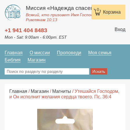
Миссия «Надежда спасения»
0
Корзина
Всякий, кто призовет Имя Господне, спасется.
Римлянам 10:13
Вход
+1 941 404 8483
Mon - Sat: 9:00am - 6:00pm. EST
Главная
О миссии
Проповеди
Моя семья
Библия
Магазин
Главная
/
Магазин
/
Магниты
/ Утешайся Господом,
и Он исполнит желания сердца твоего. Пс. 36:4