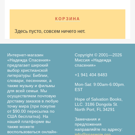
КОРЗИНА
Здесь пусто, совсем ничего нет.
Интернет-магазин
Copyright © 2001—2026
«Надежда Спасения»
Миссия «Надежда
предлагает широкий
спасения»
выбор христианской
+1 941 404 8483
литературы: Библии,
словари, песенники, а
Mon-Sat: 9:00am-6:00pm.
также музыку и фильмы
EST
для всей семьи. Мы
осуществляем почтовую
Hope of Salvation Books,
доставку заказов в любую
LLC. 3186 Dongola St.
точку мира (при покупке
North Port, FL 34291
от $90.00 пересылка по
США бесплатна). На
Замечания и
нашей платформе вы
предложения
также можете
направляйте по адресу:
воспользоваться онлайн-
info@spasenie.org