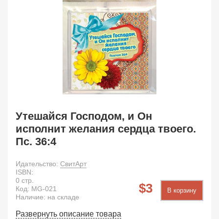
Утешайся Господом, и Он
исполнит желания сердца твоего.
Пс. 36:4
Идательство:
СвитАрт
ISBN:
0
стр.
3
Код:
MG-021
В корзину
Наличие: на складе
Развернуть описание товара