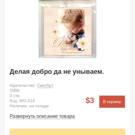
Делая добро да не унываем.
Идательство:
СвитАрт
ISBN:
0
стр.
3
Код:
MG-014
В корзину
Наличие: на складе
Развернуть описание товара