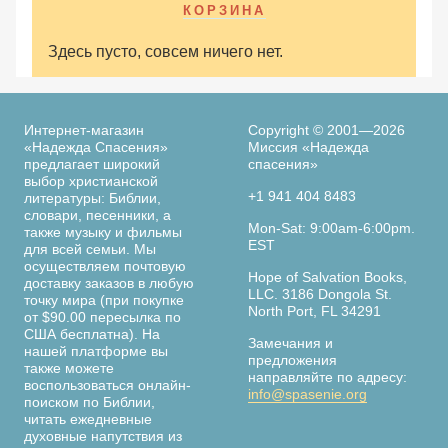
КОРЗИНА
Здесь пусто, совсем ничего нет.
Интернет-магазин
Copyright © 2001—2026
«Надежда Спасения»
Миссия «Надежда
предлагает широкий
спасения»
выбор христианской
+1 941 404 8483
литературы: Библии,
словари, песенники, а
Mon-Sat: 9:00am-6:00pm.
также музыку и фильмы
EST
для всей семьи. Мы
осуществляем почтовую
Hope of Salvation Books,
доставку заказов в любую
LLC. 3186 Dongola St.
точку мира (при покупке
North Port, FL 34291
от $90.00 пересылка по
США бесплатна). На
Замечания и
нашей платформе вы
предложения
также можете
направляйте по адресу:
воспользоваться онлайн-
info@spasenie.org
поиском по Библии,
читать ежедневные
духовные напутствия из