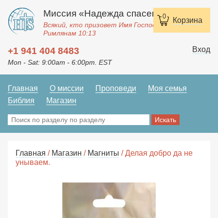
Миссия «Надежда спасения»
0
Корзина
Всякий, кто призовет Имя Господне, спасется.
Римлянам 10:13
Вход
+1 941 404 8483
Mon - Sat: 9:00am - 6:00pm. EST
Главная
О миссии
Проповеди
Моя семья
Библия
Магазин
Главная
/
Магазин
/
Магниты
/ Делая добро да не
унываем.