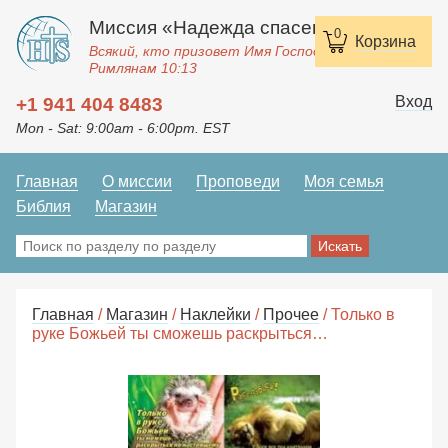
Миссия «Надежда спасения»
0
Корзина
Всякий, кто призовет Имя Господне, спасется.
Римлянам 10:13
Вход
+1 941 404 8483
Mon - Sat: 9:00am - 6:00pm. EST
Главная
О миссии
Проповеди
Моя семья
Библия
Магазин
Главная
/
Магазин
/
Наклейки
/
Прочее
/ Только в
руке Божьей ты сможешь раскрыться…