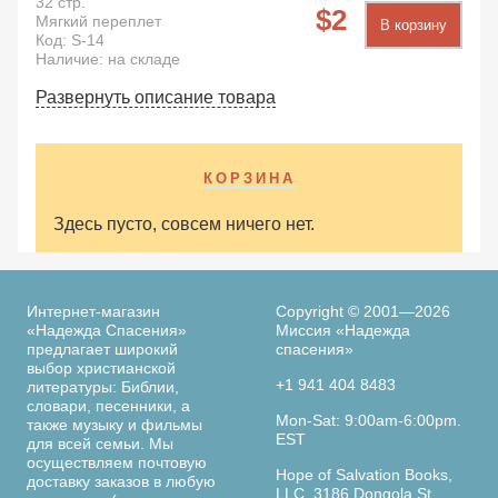
32
стр.
2
Мягкий переплет
В корзину
Код:
S-14
Наличие: на складе
Развернуть описание товара
КОРЗИНА
Здесь пусто, совсем ничего нет.
Интернет-магазин
Copyright © 2001—2026
«Надежда Спасения»
Миссия «Надежда
предлагает широкий
спасения»
выбор христианской
+1 941 404 8483
литературы: Библии,
словари, песенники, а
Mon-Sat: 9:00am-6:00pm.
также музыку и фильмы
EST
для всей семьи. Мы
осуществляем почтовую
Hope of Salvation Books,
доставку заказов в любую
LLC. 3186 Dongola St.