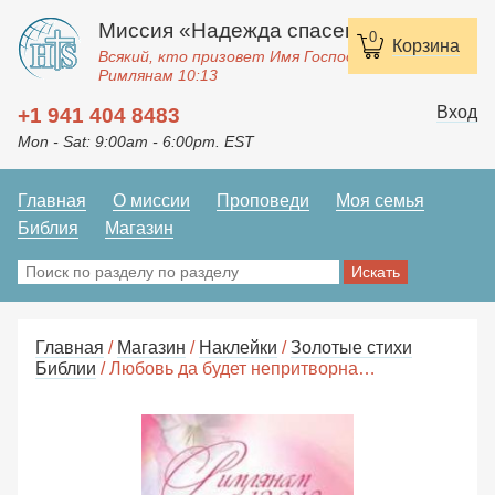
Миссия «Надежда спасения»
0
Корзина
Всякий, кто призовет Имя Господне, спасется.
Римлянам 10:13
Вход
+1 941 404 8483
Mon - Sat: 9:00am - 6:00pm. EST
Главная
О миссии
Проповеди
Моя семья
Библия
Магазин
Главная
/
Магазин
/
Наклейки
/
Золотые стихи
Библии
/ Любовь да будет непритворна…