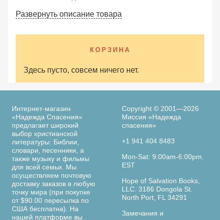
Развернуть описание товара
КОРЗИНА
Здесь пусто, совсем ничего нет.
Интернет-магазин
Copyright © 2001—2026
«Надежда Спасения»
Миссия «Надежда
предлагает широкий
спасения»
выбор христианской
+1 941 404 8483
литературы: Библии,
словари, песенники, а
Mon-Sat: 9:00am-6:00pm.
также музыку и фильмы
EST
для всей семьи. Мы
осуществляем почтовую
Hope of Salvation Books,
доставку заказов в любую
LLC. 3186 Dongola St.
точку мира (при покупке
North Port, FL 34291
от $90.00 пересылка по
США бесплатна). На
Замечания и
нашей платформе вы