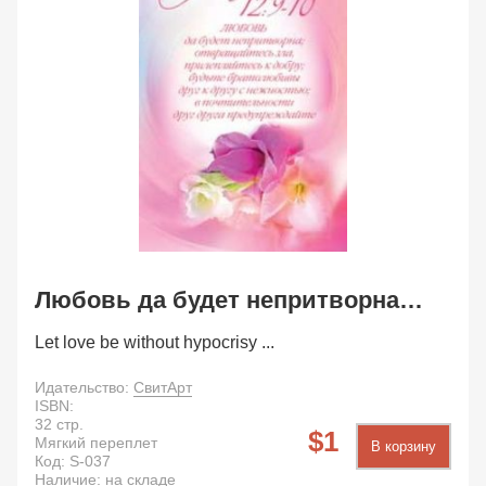
Любовь да будет непритворна…
Let love be without hypocrisy ...
Идательство:
СвитАрт
ISBN:
32
стр.
1
Мягкий переплет
В корзину
Код:
S-037
Наличие: на складе