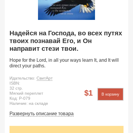
Надейся на Господа, во всех путях
твоих познавай Его, и Он
направит стези твои.
Hope for the Lord, in all your ways learn It, and It will
direct your paths.
Идательство:
СвитАрт
ISBN:
32
стр.
1
Мягкий переплет
В корзину
Код:
P-079
Наличие: на складе
Развернуть описание товара