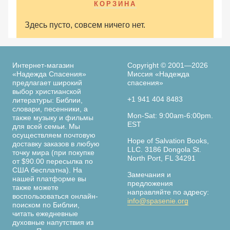
КОРЗИНА
Здесь пусто, совсем ничего нет.
Интернет-магазин
Copyright © 2001—2026
«Надежда Спасения»
Миссия «Надежда
предлагает широкий
спасения»
выбор христианской
+1 941 404 8483
литературы: Библии,
словари, песенники, а
Mon-Sat: 9:00am-6:00pm.
также музыку и фильмы
EST
для всей семьи. Мы
осуществляем почтовую
Hope of Salvation Books,
доставку заказов в любую
LLC. 3186 Dongola St.
точку мира (при покупке
North Port, FL 34291
от $90.00 пересылка по
США бесплатна). На
Замечания и
нашей платформе вы
предложения
также можете
направляйте по адресу:
воспользоваться онлайн-
info@spasenie.org
поиском по Библии,
читать ежедневные
духовные напутствия из