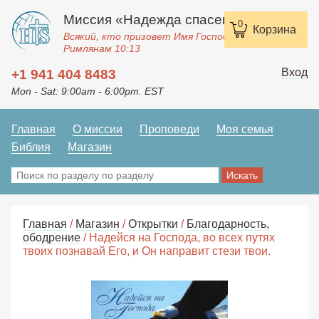
Миссия «Надежда спасения»
0
Корзина
Всякий, кто призовет Имя Господне, спасется.
Римлянам 10:13
Вход
+1 941 404 8483
Mon - Sat: 9:00am - 6:00pm. EST
Главная
О миссии
Проповеди
Моя семья
Библия
Магазин
Главная
/
Магазин
/
Открытки
/
Благодарность,
ободрение
/ Надейся на Господа, во всех путях
твоих познавай Его, и Он направит стези твои.