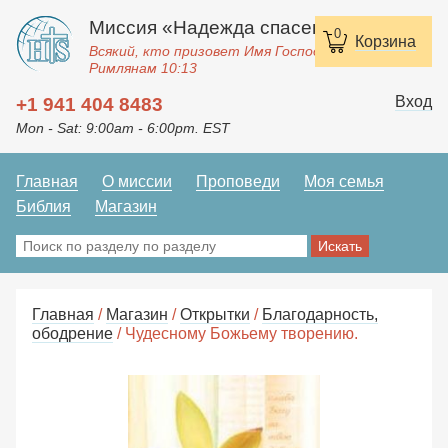
Миссия «Надежда спасения»
0
Корзина
Всякий, кто призовет Имя Господне, спасется.
Римлянам 10:13
Вход
+1 941 404 8483
Mon - Sat: 9:00am - 6:00pm. EST
Главная
О миссии
Проповеди
Моя семья
Библия
Магазин
Главная
/
Магазин
/
Открытки
/
Благодарность,
ободрение
/ Чудесному Божьему творению.