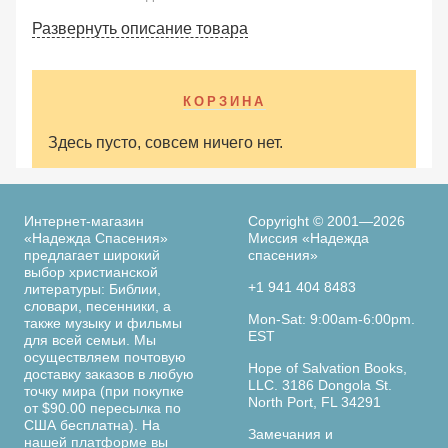
Развернуть описание товара
КОРЗИНА
Здесь пусто, совсем ничего нет.
Интернет-магазин
Copyright © 2001—2026
«Надежда Спасения»
Миссия «Надежда
предлагает широкий
спасения»
выбор христианской
+1 941 404 8483
литературы: Библии,
словари, песенники, а
Mon-Sat: 9:00am-6:00pm.
также музыку и фильмы
EST
для всей семьи. Мы
осуществляем почтовую
Hope of Salvation Books,
доставку заказов в любую
LLC. 3186 Dongola St.
точку мира (при покупке
North Port, FL 34291
от $90.00 пересылка по
США бесплатна). На
Замечания и
нашей платформе вы