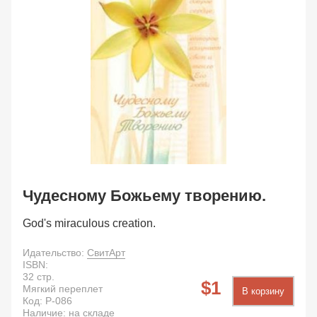
Чудесному Божьему творению.
God's miraculous creation.
Идательство:
СвитАрт
ISBN:
32
стр.
1
Мягкий переплет
В корзину
Код:
P-086
Наличие: на складе