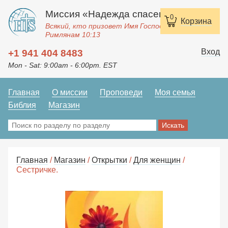
Миссия «Надежда спасения»
0
Корзина
Всякий, кто призовет Имя Господне, спасется.
Римлянам 10:13
Вход
+1 941 404 8483
Mon - Sat: 9:00am - 6:00pm. EST
Главная
О миссии
Проповеди
Моя семья
Библия
Магазин
Главная
/
Магазин
/
Открытки
/
Для женщин
/
Сестричке.