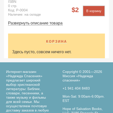
ISBN:
0
стр.
2
Код:
P-0004
В корзину
Наличие: на складе
Развернуть описание товара
КОРЗИНА
Здесь пусто, совсем ничего нет.
Интернет-магазин
Copyright © 2001—2026
«Надежда Спасения»
Миссия «Надежда
предлагает широкий
спасения»
выбор христианской
+1 941 404 8483
литературы: Библии,
словари, песенники, а
Mon-Sat: 9:00am-6:00pm.
также музыку и фильмы
EST
для всей семьи. Мы
осуществляем почтовую
Hope of Salvation Books,
доставку заказов в любую
LLC. 3186 Dongola St.