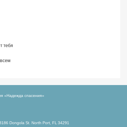
т тебя
 всем
ия «Надежда спасения»
3186 Dongola St. North Port, FL 34291