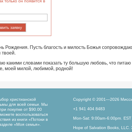
ак только он появится в
авить заявку
ь Рождения. Пусть благость и милость Божья сопровождаю
 твоей.
аю какими словами показать ту большую любовь, что питаю
е, моей милой, любимой, родной!
ыбор христианской
Copyright © 2001—2026 Мисс
льмы для всей семьи. Мы
+1 941 404 8483
при покупке от $90.00
можете воспользоваться
Mon-Sat: 9:00am-6:00pm. EST
твия из книги «Потоки в
разделе «Моя семья».
Hope of Salvation Books, LLC. 