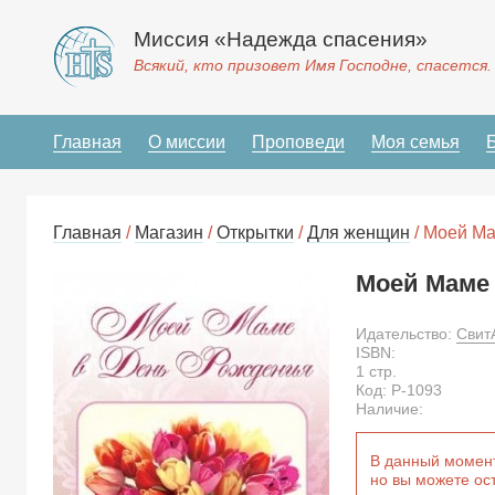
Миссия «Надежда спасения»
Всякий, кто призовет Имя Господне, спасется.
Главная
О миссии
Проповеди
Моя семья
Главная
/
Магазин
/
Открытки
/
Для женщин
/ Моей Ма
Моей Маме 
Идательство:
Свит
ISBN:
1
стр.
Код:
P-1093
Наличие:
В данный момент
но вы можете ост