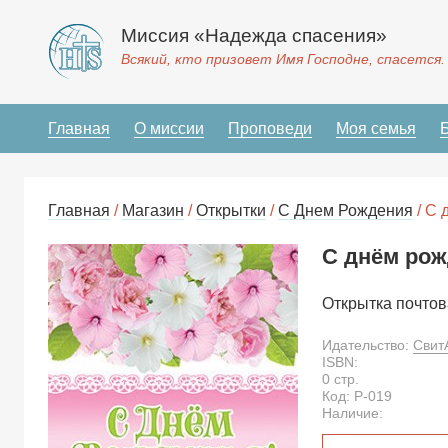
Миссия «Надежда спасения»
Всякий, кто призовет Имя Господне, спасется.
Главная
О миссии
Проповеди
Моя семья
Главная
/
Магазин
/
Открытки
/
С Днем Рождения
/ С 
С днём рож
Открытка почтов
Идательство:
Свит
ISBN:
0
стр.
Код:
P-019
Наличие: