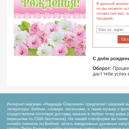
В данный момент
но вы можете ост
оповестим вас, к
продаже.
Ост
С днём рожден
Оборот:
Процвет
даст тебе успех 
Интернет-магазин «Надежда Спасения» предлагает широкий в
литературы: Библии, словари, песенники, а также музыку и фи
осуществляем почтовую доставку заказов в любую точку мира (
пересылка по США бесплатна). На нашей платформе вы также 
онлайн-поиском по Библии, читать ежедневные духовные напутс
степи» Летти Кауман и найти полезные советы и проповеди в 