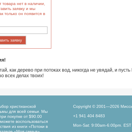
 товара нет в наличии,
авить заявку и мы
ак только он появится в
авить заявку
ия!
ай, как дерево при потоках вод, никогда не увядай, и пусть
во всех делах твоих!
ыбор христианской
Copyright © 2001—2026 Мисс
льмы для всей семьи. Мы
+1 941 404 8483
при покупке от $90.00
можете воспользоваться
Mon-Sat: 9:00am-6:00pm. EST
твия из книги «Потоки в
разделе «Моя семья».