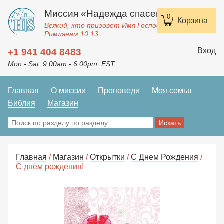
Миссия «Надежда спасения»
0
Корзина
Всякий, кто призовет Имя Господне, спасется.
Римлянам 10:13
Вход
+1 941 404 8483
Mon - Sat: 9:00am - 6:00pm. EST
Главная
О миссии
Проповеди
Моя семья
Библия
Магазин
Главная
/
Магазин
/
Открытки
/
С Днем Рождения
/
С днём рождения!