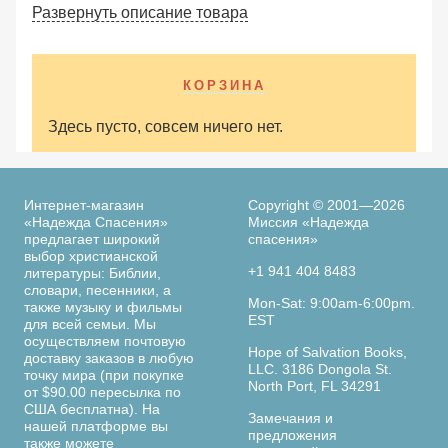
Развернуть описание товара
КОРЗИНА
Здесь пусто, совсем ничего нет.
Интернет-магазин
Copyright © 2001—2026
«Надежда Спасения»
Миссия «Надежда
предлагает широкий
спасения»
выбор христианской
+1 941 404 8483
литературы: Библии,
словари, песенники, а
Mon-Sat: 9:00am-6:00pm.
также музыку и фильмы
EST
для всей семьи. Мы
осуществляем почтовую
Hope of Salvation Books,
доставку заказов в любую
LLC. 3186 Dongola St.
точку мира (при покупке
North Port, FL 34291
от $90.00 пересылка по
США бесплатна). На
Замечания и
нашей платформе вы
предложения
также можете