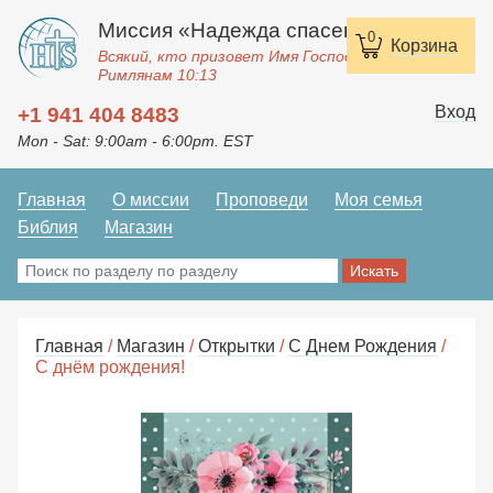
Миссия «Надежда спасения»
0
Корзина
Всякий, кто призовет Имя Господне, спасется.
Римлянам 10:13
Вход
+1 941 404 8483
Mon - Sat: 9:00am - 6:00pm. EST
Главная
О миссии
Проповеди
Моя семья
Библия
Магазин
Главная
/
Магазин
/
Открытки
/
С Днем Рождения
/
С днём рождения!