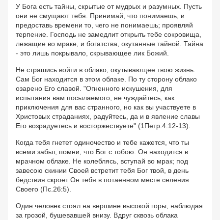
У Бога есть тайны, скрытые от мудрых и разумных. Пусть
они не смущают тебя. Принимай, что понимаешь, и
предоставь времени то, чего не понимаешь; проявляй
терпение. Господь не замедлит открыть тебе сокровища,
лежащие во мраке, и богатства, окутанные тайной. Тайна
- это лишь покрывало, скрывающее лик Божий.
Не страшись войти в облако, окутывающее твою жизнь.
Сам Бог находится в этом облаке. По ту сторону облако
озарено Его славой. "Огненного искушения, для
испытания вам посылаемого, не чуждайтесь, как
приключения для вас странного, но как вы участвуете в
Христовых страданиях, радуйтесь, да и в явление славы
Его возрадуетесь и восторжествуете" (1Петр.4:12-13).
Когда тебя гнетет одиночество и тебе кажется, что ты
всеми забыт, помни, что Бог с тобою. Он находится в
мрачном облаке. Не колеблясь, вступай во мрак; под
завесою скинии Своей встретит тебя Бог твой, в день
бедствия скроет Он тебя в потаенном месте селения
Своего (Пс.26:5).
Один человек стоял на вершине высокой горы, наблюдая
за грозой, бушевавшей внизу. Вдруг сквозь облака