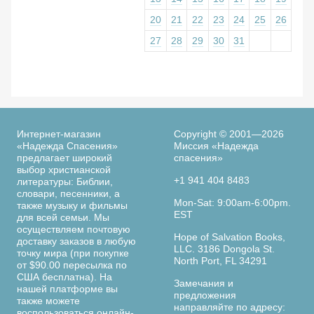
20
21
22
23
24
25
26
27
28
29
30
31
Интернет-магазин
Copyright © 2001—2026
«Надежда Спасения»
Миссия «Надежда
предлагает широкий
спасения»
выбор христианской
+1 941 404 8483
литературы: Библии,
словари, песенники, а
Mon-Sat: 9:00am-6:00pm.
также музыку и фильмы
EST
для всей семьи. Мы
осуществляем почтовую
Hope of Salvation Books,
доставку заказов в любую
LLC. 3186 Dongola St.
точку мира (при покупке
North Port, FL 34291
от $90.00 пересылка по
США бесплатна). На
Замечания и
нашей платформе вы
предложения
также можете
направляйте по адресу:
воспользоваться онлайн-