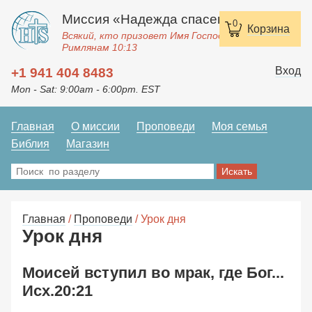
Миссия «Надежда спасения»
0
Корзина
Всякий, кто призовет Имя Господне, спасется.
Римлянам 10:13
Вход
+1 941 404 8483
Mon - Sat: 9:00am - 6:00pm. EST
Главная
О миссии
Проповеди
Моя семья
Библия
Магазин
Главная
/
Проповеди
/ Урок дня
Урок дня
Моисей вступил во мрак, где Бог...
Исх.20:21