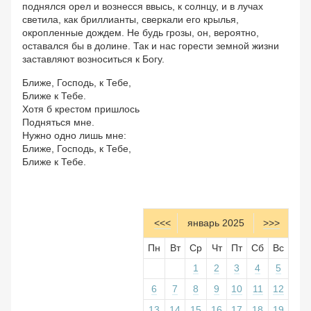
поднялся орел и вознесся ввысь, к солнцу, и в лучах
светила, как бриллианты, сверкали его крылья,
окропленные дождем. Не будь грозы, он, вероятно,
оставался бы в долине. Так и нас горести земной жизни
заставляют возноситься к Богу.
Ближе, Господь, к Тебе,
Ближе к Тебе.
Хотя б крестом пришлось
Подняться мне.
Нужно одно лишь мне:
Ближе, Господь, к Тебе,
Ближе к Тебе.
<<<
январь 2025
>>>
Пн
Вт
Ср
Чт
Пт
Сб
Вс
1
2
3
4
5
6
7
8
9
10
11
12
13
14
15
16
17
18
19