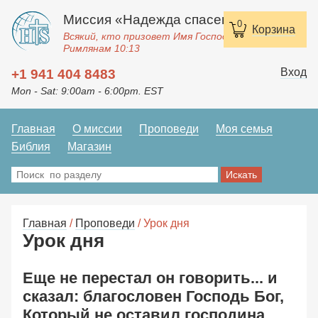
Миссия «Надежда спасения»
0
Корзина
Всякий, кто призовет Имя Господне, спасется.
Римлянам 10:13
Вход
+1 941 404 8483
Mon - Sat: 9:00am - 6:00pm. EST
Главная
О миссии
Проповеди
Моя семья
Библия
Магазин
Главная
/
Проповеди
/ Урок дня
Урок дня
Еще не перестал он говорить... и
сказал: благословен Господь Бог,
Который не оставил господина