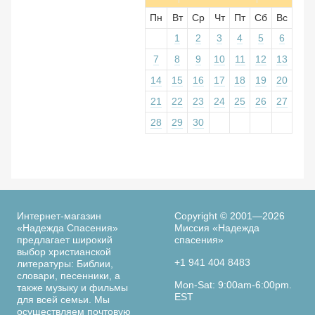
Пн
Вт
Ср
Чт
Пт
Сб
Вс
1
2
3
4
5
6
7
8
9
10
11
12
13
14
15
16
17
18
19
20
21
22
23
24
25
26
27
28
29
30
Интернет-магазин
Copyright © 2001—2026
«Надежда Спасения»
Миссия «Надежда
предлагает широкий
спасения»
выбор христианской
+1 941 404 8483
литературы: Библии,
словари, песенники, а
Mon-Sat: 9:00am-6:00pm.
также музыку и фильмы
EST
для всей семьи. Мы
осуществляем почтовую