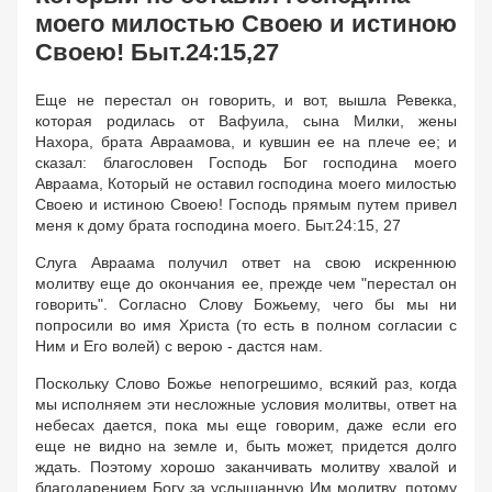
моего милостью Своею и истиною
Своею! Быт.24:15,27
Еще не перестал он говорить, и вот, вышла Ревекка,
которая родилась от Вафуила, сына Милки, жены
Нахора, брата Авраамова, и кувшин ее на плече ее; и
сказал: благословен Господь Бог господина моего
Авраама, Который не оставил господина моего милостью
Своею и истиною Своею! Господь прямым путем привел
меня к дому брата господина моего. Быт.24:15, 27
Слуга Авраама получил ответ на свою искреннюю
молитву еще до окончания ее, прежде чем "перестал он
говорить". Согласно Слову Божьему, чего бы мы ни
попросили во имя Христа (то есть в полном согласии с
Ним и Его волей) с верою - дастся нам.
Поскольку Слово Божье непогрешимо, всякий раз, когда
мы исполняем эти несложные условия молитвы, ответ на
небесах дается, пока мы еще говорим, даже если его
еще не видно на земле и, быть может, придется долго
ждать. Поэтому хорошо заканчивать молитву хвалой и
благодарением Богу за услышанную Им молитву, потому