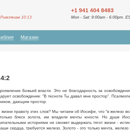
+1 941 404 8483
 Римлянам 10:13
Mon - Sat: 9:00am - 6:00pm. E
Библия
Магазин
4:2
роявлении Божьей власти. Это не благодарность за освобождени
 дарует освобождение: "В тесноте Ты давал мне простор". Псалмоп
чником, дающим простор.
 жизни правоту этих слов? Мы читаем об Иосифе, что "в железо в
 только блеск золота, им владели мечты юности. Но душе Ио
пательными историями не сможет выдержать тягот жизни - исти
ши сердца, требуется железо. Золото - это только мечта, железо 