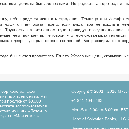
чеством, должны быть железными. Не радость, а горе роднит н
ству, тебе придется испытать страдания. Темница для Иосифа с
й ноши с плеч брата твоего, если душа твоя не вошла в жел
ю. Трудности на жизненном пути приведут к осуществлению т
учше, чем твои мечты. Не говори, что тебя сковал мрак темницы: 
ремная дверь - дверь в сердце вселенной. Бог расширил твое сер
когда бы не стал правителем Египта. Железные цепи, сковывавшие
ыбор христианской
Copyright © 2001—2026 Мисс
льмы для всей семьи. Мы
+1 941 404 8483
при покупке от $90.00
можете воспользоваться
Mon-Sat: 9:00am-6:00pm. EST
твия из книги «Потоки в
разделе «Моя семья».
Hope of Salvation Books, LLC. 
Замечания и предложения на