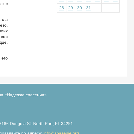
ас с
28
29
30
31
тала
езо.
воих
твои
дце,
 его
ия «Надежда спасения»
3186 Dongola St. North Port, FL 34291
правляйте по адресу:
info@spasenie.org