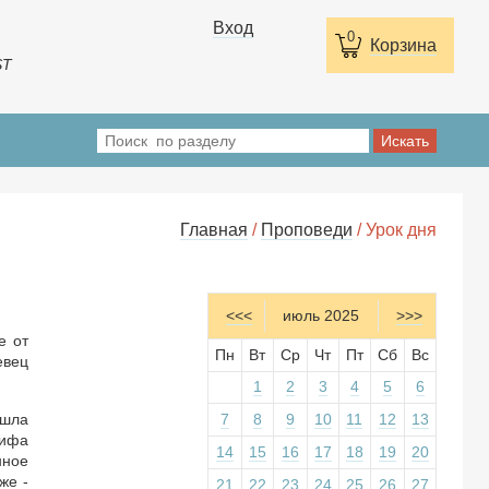
Вход
0
Корзина
ST
Главная
/
Проповеди
/ Урок дня
<<<
июль 2025
>>>
е от
Пн
Вт
Ср
Чт
Пт
Сб
Вс
евец
1
2
3
4
5
6
ошла
7
8
9
10
11
12
13
сифа
14
15
16
17
18
19
20
нное
же -
21
22
23
24
25
26
27