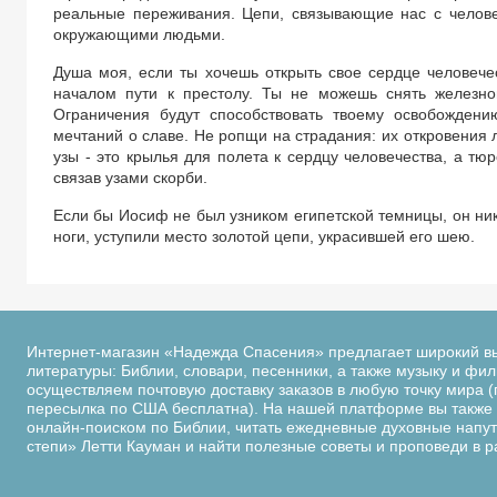
реальные переживания. Цепи, связывающие нас с челове
окружающими людьми.
Душа моя, если ты хочешь открыть свое сердце человече
началом пути к престолу. Ты не можешь снять железно
Ограничения будут способствовать твоему освобождени
мечтаний о славе. Не ропщи на страдания: их откровения л
узы - это крылья для полета к сердцу человечества, а тю
связав узами скорби.
Если бы Иосиф не был узником египетской темницы, он ни
ноги, уступили место золотой цепи, украсившей его шею.
Интернет-магазин «Надежда Спасения» предлагает широкий в
литературы: Библии, словари, песенники, а также музыку и фи
осуществляем почтовую доставку заказов в любую точку мира (
пересылка по США бесплатна). На нашей платформе вы также 
онлайн-поиском по Библии, читать ежедневные духовные напутс
степи» Летти Кауман и найти полезные советы и проповеди в 