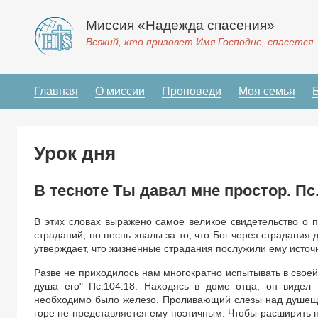
Миссия «Надежда спасения»
Всякий, кто призовет Имя Господне, спасется.
Главная
О миссии
Проповеди
Моя семья
Урок дня
В тесноте Ты давал мне простор. Пс.
В этих словах выражено самое великое свидетельство о п
страданий, но песнь хвалы за то, что Бог через страдания
утверждает, что жизненные страдания послужили ему исто
Разве не приходилось нам многократно испытывать в своей
душа его" Пс.104:18. Находясь в доме отца, он видел
необходимо было железо. Проливающий слезы над душещи
горе не представляется ему поэтичным. Чтобы расширить на