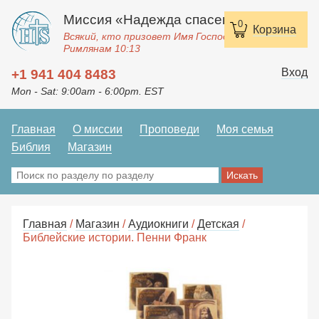
Миссия «Надежда спасения»
0
Корзина
Всякий, кто призовет Имя Господне, спасется.
Римлянам 10:13
Вход
+1 941 404 8483
Mon - Sat: 9:00am - 6:00pm. EST
Главная
О миссии
Проповеди
Моя семья
Библия
Магазин
Главная
/
Магазин
/
Аудиокниги
/
Детская
/
Библейские истории. Пенни Франк