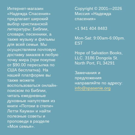
Интернет-магазин
Copyright © 2001—2026
«Надежда Спасения»
Миссия «Надежда
предлагает широкий
спасения»
выбор христианской
+1 941 404 8483
литературы: Библии,
словари, песенники, а
Mon-Sat: 9:00am-6:00pm.
также музыку и фильмы
EST
для всей семьи. Мы
осуществляем почтовую
Hope of Salvation Books,
доставку заказов в любую
LLC. 3186 Dongola St.
точку мира (при покупке
North Port, FL 34291
от $90.00 пересылка по
США бесплатна). На
Замечания и
нашей платформе вы
предложения
также можете
направляйте по адресу:
воспользоваться онлайн-
info@spasenie.org
поиском по Библии,
читать ежедневные
духовные напутствия из
книги «Потоки в степи»
Летти Кауман и найти
полезные советы и
проповеди в разделе
«Моя семья».