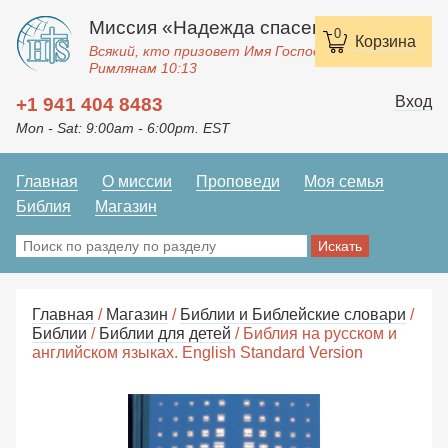
Миссия «Надежда спасения»
0
Корзина
Всякий, кто призовет Имя Господне, спасется.
Римлянам 10:13
Вход
+1 941 404 8483
Mon - Sat: 9:00am - 6:00pm. EST
Главная
О миссии
Проповеди
Моя семья
Библия
Магазин
Главная
/
Магазин
/
Библии и Библейские словари
/
Библии
/
Библии для детей
/ Библия на русском и
английском языках. English Standard Version