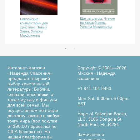
Шаг за шагом. Чтение
Библейские
на каждый день.
комментарии для
Уильям Макдональд
христиан: Новый
Завет. Уильям
МакДональд
Интернет-магазин
Copyright © 2001—2026
«Надежда Спасения»
Миссия «Надежда
предлагает широкий
спасения»
выбор христианской
+1 941 404 8483
литературы: Библии,
словари, песенники, а
Mon-Sat: 9:00am-6:00pm.
также музыку и фильмы
EST
для всей семьи. Мы
осуществляем почтовую
Hope of Salvation Books,
доставку заказов в любую
LLC. 3186 Dongola St.
точку мира (при покупке
North Port, FL 34291
от $90.00 пересылка по
США бесплатна). На
Замечания и
нашей платформе вы
предложения