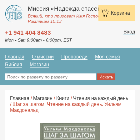
Миссия «Надежда спасения»
0
Корзина
Всякий, кто призовет Имя Господне, спасется.
Римлянам 10:13
Вход
+1 941 404 8483
Mon - Sat: 9:00am - 6:00pm. EST
Главная
О миссии
Проповеди
Моя семья
Библия
Магазин
Главная
/
Магазин
/
Книги
/
Чтения на каждый день
/ Шаг за шагом. Чтение на каждый день. Уильям
Макдональд