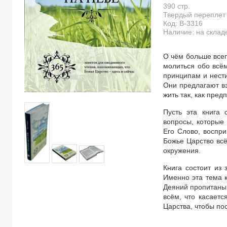
390
стр.
Твердый переплет
Код:
B-3316
Наличие: на склад
О чём больше все
молиться обо всём
принципам и нести
Они предлагают в
жить так, как пре
Пусть эта книга 
вопросы, которые 
Его Слово, воспри
Божье Царство всё
окружения.
Книга состоит из
Именно эта тема 
Деяний пропитаны 
всём, что касает
Царства, чтобы пос