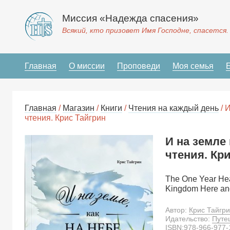
Миссия «Надежда спасения»
Всякий, кто призовет Имя Господне, спасется.
Главная
О миссии
Проповеди
Моя семья
Главная
/
Магазин
/
Книги
/
Чтения на каждый день
/ 
чтения. Крис Тайгрин
И на земле 
чтения. Кр
The One Year Heav
Kingdom Here an
Автор:
Крис Тайгр
Идательство:
Путе
ISBN:
978-966-977-