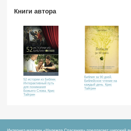
Книги автора
Библия за 90 дней.
52 истории из Библии.
Библейское чтение на
Интерактивный путь
каждый день. Крис
для понимания
Тайгрин
Божьего Слова. Крис
Тайгрин
Интернет-магазин «Надежда Спасения» предлагает широкий в