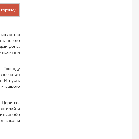
 корзину
мышлять и
ть по его
дый день.
мыслить и
е Господу
вно читая
. И пусть
 и вашего
 Царство.
ангелий и
иться обо
ют законы