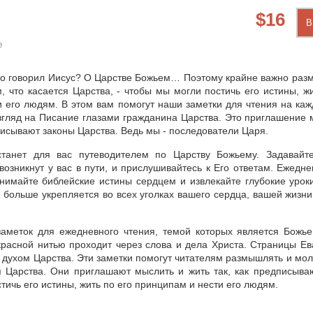
16
В
е
го говорил Иисус? О Царстве Божьем… Поэтому крайне важно раз
, что касается Царства, - чтобы мы могли постичь его истины, жи
 его людям. В этом вам помогут наши заметки для чтения на каж
згляд на Писание глазами гражданина Царства. Это приглашение 
дписывают законы Царства. Ведь мы - последователи Царя.
станет для вас путеводителем по Царству Божьему. Задавайт
возникнут у вас в пути, и прислушивайтесь к Его ответам. Ежедне
нимайте библейские истины сердцем и извлекайте глубокие уроки
 больше укрепляется во всех уголках вашего сердца, вашей жизни
 заметок для ежедневного чтения, темой которых является Божье
красной нитью проходит через слова и дела Христа. Страницы Ев
духом Царства. Эти заметки помогут читателям размышлять и мол
ся Царства. Они приглашают мыслить и жить так, как предписыва
тичь его истины, жить по его принципам и нести его людям.