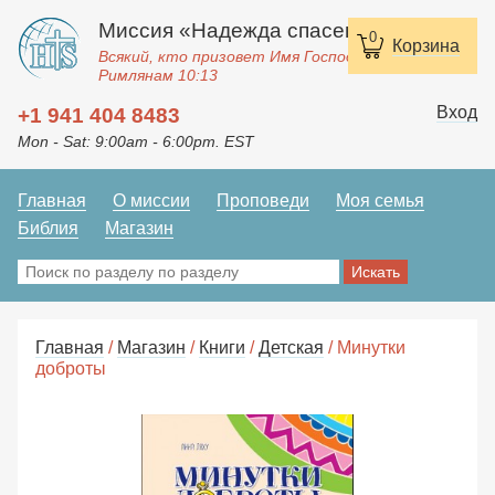
Миссия «Надежда спасения»
0
Корзина
Всякий, кто призовет Имя Господне, спасется.
Римлянам 10:13
Вход
+1 941 404 8483
Mon - Sat: 9:00am - 6:00pm. EST
Главная
О миссии
Проповеди
Моя семья
Библия
Магазин
Главная
/
Магазин
/
Книги
/
Детская
/ Минутки
доброты