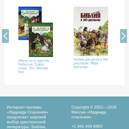
Библия для детей в 365
Ибо их есть Царство
рассказах. Мери
Небесное. В двух
Бетчелор
томах. Юст Мюллер
Бон
Интернет-магазин
Copyright © 2001—2026
«Надежда Спасения»
Миссия «Надежда
предлагает широкий
спасения»
выбор христианской
+1 941 404 8483
литературы: Библии,