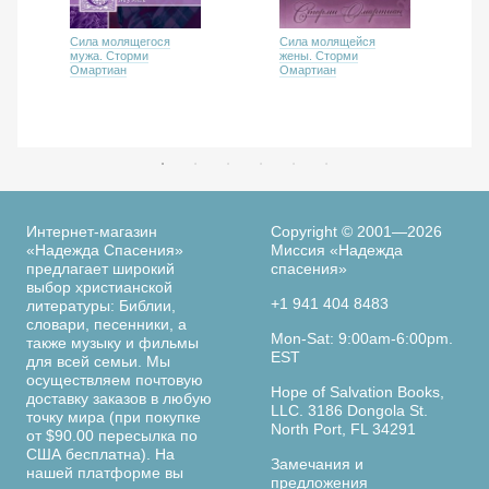
Сила молящегося
Сила молящейся
мужа. Сторми
жены. Сторми
Омартиан
Омартиан
Интернет-магазин
Copyright © 2001—2026
«Надежда Спасения»
Миссия «Надежда
предлагает широкий
спасения»
выбор христианской
+1 941 404 8483
литературы: Библии,
словари, песенники, а
Mon-Sat: 9:00am-6:00pm.
также музыку и фильмы
EST
для всей семьи. Мы
осуществляем почтовую
Hope of Salvation Books,
доставку заказов в любую
LLC. 3186 Dongola St.
точку мира (при покупке
North Port, FL 34291
от $90.00 пересылка по
США бесплатна). На
Замечания и
нашей платформе вы
предложения