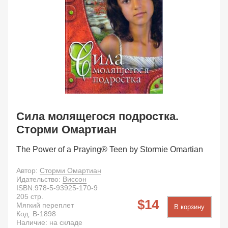
Сила молящегося подростка.
Сторми Омартиан
The Power of a Praying® Teen by Stormie Omartian
Автор:
Сторми Омартиан
Идательство:
Виссон
ISBN:
978-5-93925-170-9
205
стр.
14
Мягкий переплет
В корзину
Код:
B-1898
Наличие: на складе