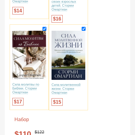
Омартиан
своих взрослых
детей. Сторми
Омартиан
14
16
Сила молитвы по
Сила молитвенной
Библии. Сторми
жизни. Сторми
Омартиан
Омартиан
17
15
Набор
122
110