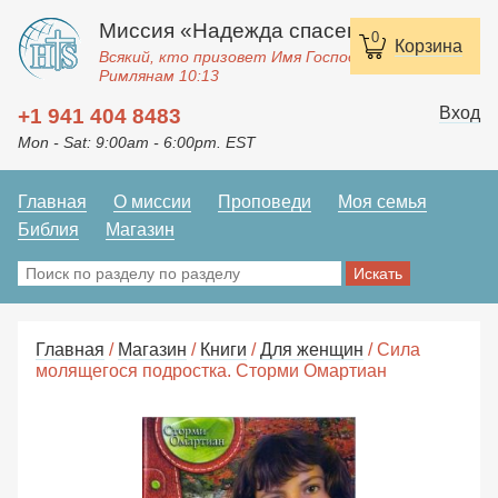
Миссия «Надежда спасения»
0
Корзина
Всякий, кто призовет Имя Господне, спасется.
Римлянам 10:13
Вход
+1 941 404 8483
Mon - Sat: 9:00am - 6:00pm. EST
Главная
О миссии
Проповеди
Моя семья
Библия
Магазин
Главная
/
Магазин
/
Книги
/
Для женщин
/ Сила
молящегося подростка. Сторми Омартиан