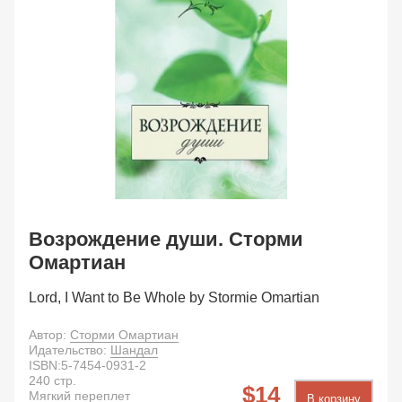
Возрождение души. Сторми
Омартиан
Lord, I Want to Be Whole by Stormie Omartian
Автор:
Сторми Омартиан
Идательство:
Шандал
ISBN:
5-7454-0931-2
240
стр.
14
Мягкий переплет
В корзину