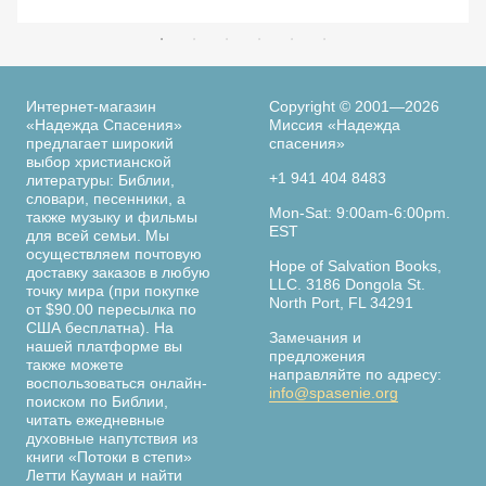
Интернет-магазин
Copyright © 2001—2026
«Надежда Спасения»
Миссия «Надежда
предлагает широкий
спасения»
выбор христианской
+1 941 404 8483
литературы: Библии,
словари, песенники, а
Mon-Sat: 9:00am-6:00pm.
также музыку и фильмы
EST
для всей семьи. Мы
осуществляем почтовую
Hope of Salvation Books,
доставку заказов в любую
LLC. 3186 Dongola St.
точку мира (при покупке
North Port, FL 34291
от $90.00 пересылка по
США бесплатна). На
Замечания и
нашей платформе вы
предложения
также можете
направляйте по адресу:
воспользоваться онлайн-
info@spasenie.org
поиском по Библии,
читать ежедневные
духовные напутствия из
книги «Потоки в степи»
Летти Кауман и найти