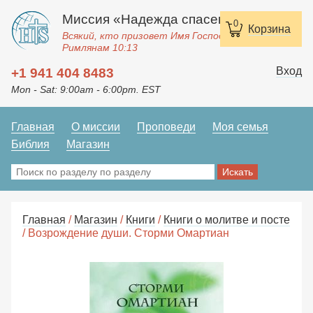
Миссия «Надежда спасения»
0
Корзина
Всякий, кто призовет Имя Господне, спасется.
Римлянам 10:13
Вход
+1 941 404 8483
Mon - Sat: 9:00am - 6:00pm. EST
Главная
О миссии
Проповеди
Моя семья
Библия
Магазин
Главная
/
Магазин
/
Книги
/
Книги о молитве и посте
/ Возрождение души. Сторми Омартиан