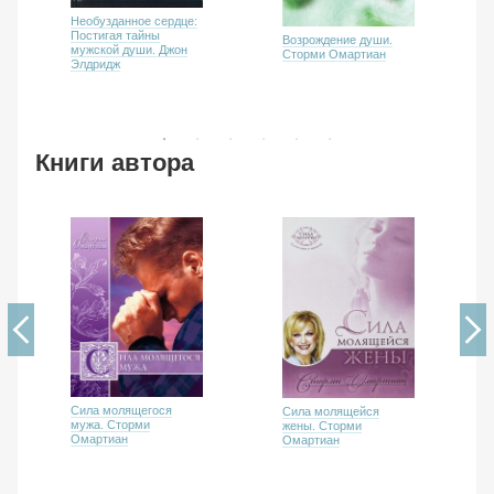
Необузданное сердце:
Постигая тайны
Возрождение души.
мужской души. Джон
Сторми Омартиан
Элдридж
Книги автора
Сила молящегося
Сила молящейся
мужа. Сторми
жены. Сторми
Омартиан
Омартиан