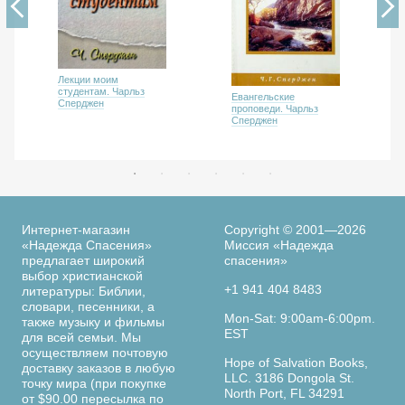
Лекции моим
студентам. Чарльз
Евангельские
Сперджен
проповеди. Чарльз
Сперджен
Интернет-магазин
Copyright © 2001—2026
«Надежда Спасения»
Миссия «Надежда
предлагает широкий
спасения»
выбор христианской
+1 941 404 8483
литературы: Библии,
словари, песенники, а
Mon-Sat: 9:00am-6:00pm.
также музыку и фильмы
EST
для всей семьи. Мы
осуществляем почтовую
Hope of Salvation Books,
доставку заказов в любую
LLC. 3186 Dongola St.
точку мира (при покупке
North Port, FL 34291
от $90.00 пересылка по