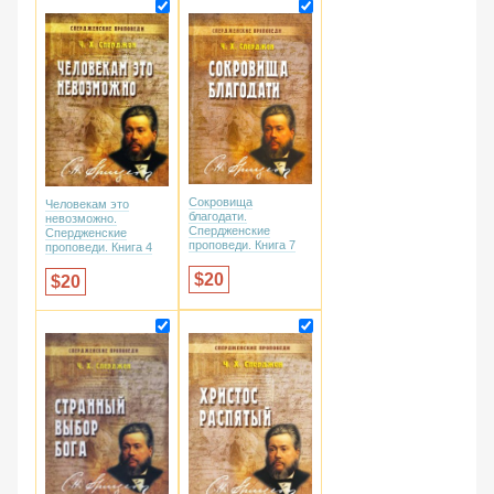
Сокровища
Человекам это
благодати.
невозможно.
Спердженские
Спердженские
проповеди. Книга 7
проповеди. Книга 4
20
20