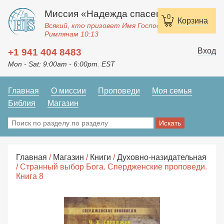
Миссия «Надежда спасения»
0
Корзина
Всякий, кто призовет Имя Господне, спасется.
Римлянам 10:13
Вход
+1 941 404 8483
Mon - Sat: 9:00am - 6:00pm. EST
Главная
О миссии
Проповеди
Моя семья
Библия
Магазин
Главная
/
Магазин
/
Книги
/
Духовно-назидательная
/ Странный выбор Бога. Спердженские проповеди.
Книга 8