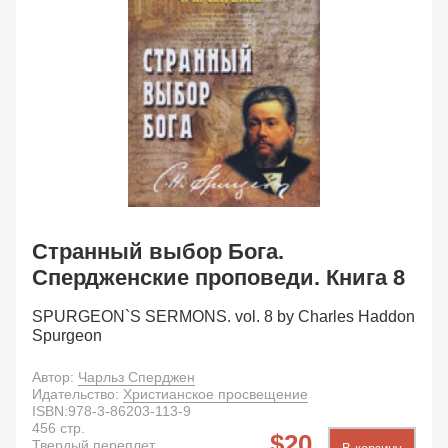
Странный выбор Бога.
Спердженские проповеди. Книга 8
SPURGEON`S SERMONS. vol. 8 by Charles Haddon
Spurgeon
Автор:
Чарльз Сперджен
Идательство:
Христианское просвещение
ISBN:
978-3-86203-113-9
456
стр.
20
Твердый переплет