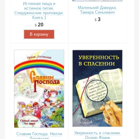
Истинная пища и
Маленький Давидка.
истинное питие.
Тамара Синькевич
Спердженские проповеди.
Книга 1
3
20
В корзину
Уверенность в спасении.
Славим Господа. Нелли
Олдер Франк
Логовская