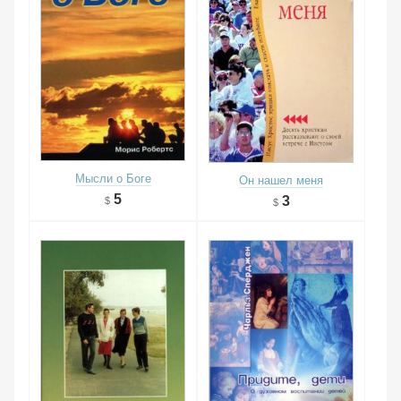
Мысли о Боге
Он нашел меня
5
3