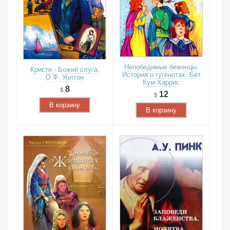
Непобедимые беженцы.
Кристи - Божий слуга.
История о гугенотах. Бет
О.Ф. Уолтон
Кум Харрис
8
12
В корзину
В корзину