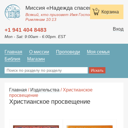
Миссия «Надежда спасения»
0
Корзина
Всякий, кто призовет Имя Господне, спасется.
Римлянам 10:13
Вход
+1 941 404 8483
Mon - Sat: 9:00am - 6:00pm. EST
Главная
О миссии
Проповеди
Моя семья
Библия
Магазин
Главная
/
Издательства
/ Христианское
просвещение
Христианское просвещение