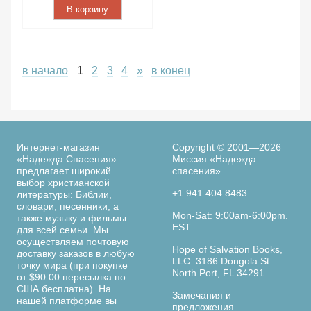
В корзину
в начало
1
2
3
4
»
в конец
Интернет-магазин
Copyright © 2001—2026
«Надежда Спасения»
Миссия «Надежда
предлагает широкий
спасения»
выбор христианской
+1 941 404 8483
литературы: Библии,
словари, песенники, а
Mon-Sat: 9:00am-6:00pm.
также музыку и фильмы
EST
для всей семьи. Мы
осуществляем почтовую
Hope of Salvation Books,
доставку заказов в любую
LLC. 3186 Dongola St.
точку мира (при покупке
North Port, FL 34291
от $90.00 пересылка по
США бесплатна). На
Замечания и
нашей платформе вы
предложения