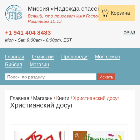
Миссия «Надежда спасения»
0
Корзина
Всякий, кто призовет Имя Господне, спасется.
Римлянам 10:13
Вход
+1 941 404 8483
Mon - Sat: 9:00am - 6:00pm. EST
Главная
О миссии
Проповеди
Моя семья
Библия
Магазин
Главная
/
Магазин
/
Книги
/ Христианский досуг
Христианский досуг