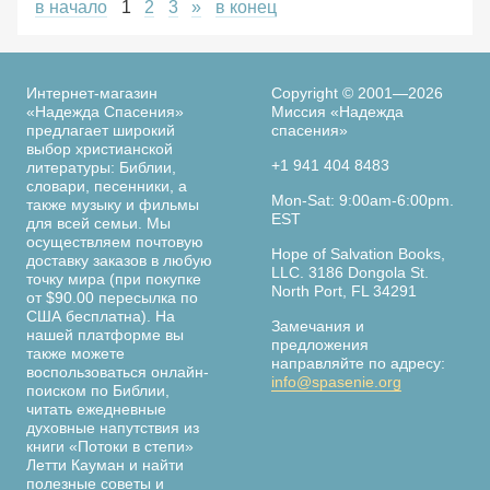
в начало
1
2
3
»
в конец
Интернет-магазин
Copyright © 2001—2026
«Надежда Спасения»
Миссия «Надежда
предлагает широкий
спасения»
выбор христианской
+1 941 404 8483
литературы: Библии,
словари, песенники, а
Mon-Sat: 9:00am-6:00pm.
также музыку и фильмы
EST
для всей семьи. Мы
осуществляем почтовую
Hope of Salvation Books,
доставку заказов в любую
LLC. 3186 Dongola St.
точку мира (при покупке
North Port, FL 34291
от $90.00 пересылка по
США бесплатна). На
Замечания и
нашей платформе вы
предложения
также можете
направляйте по адресу:
воспользоваться онлайн-
info@spasenie.org
поиском по Библии,
читать ежедневные
духовные напутствия из
книги «Потоки в степи»
Летти Кауман и найти
полезные советы и