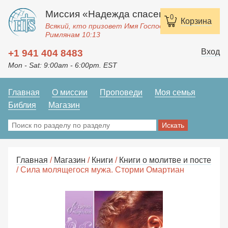
Миссия «Надежда спасения»
0
Корзина
Всякий, кто призовет Имя Господне, спасется.
Римлянам 10:13
Вход
+1 941 404 8483
Mon - Sat: 9:00am - 6:00pm. EST
Главная
О миссии
Проповеди
Моя семья
Библия
Магазин
Главная
/
Магазин
/
Книги
/
Книги о молитве и посте
/ Сила молящегося мужа. Сторми Омартиан