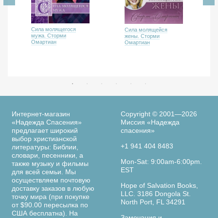
Сила молящегося
Сила молящейся
мужа. Сторми
жены. Сторми
Омартиан
Омартиан
Интернет-магазин
Copyright © 2001—2026
«Надежда Спасения»
Миссия «Надежда
предлагает широкий
спасения»
выбор христианской
+1 941 404 8483
литературы: Библии,
словари, песенники, а
Mon-Sat: 9:00am-6:00pm.
также музыку и фильмы
EST
для всей семьи. Мы
осуществляем почтовую
Hope of Salvation Books,
доставку заказов в любую
LLC. 3186 Dongola St.
точку мира (при покупке
North Port, FL 34291
от $90.00 пересылка по
США бесплатна). На
Замечания и