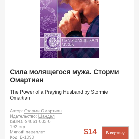
Сила молящегося мужа. Сторми
Омартиан
The Power of a Praying Husband by Stormie
Omartian
Автор:
Сторми Омартиан
Идательство:
Шандал
ISBN:
5-94861-033-0
192
стр.
14
Мягкий переплет
В корзину
Код:
B-1090