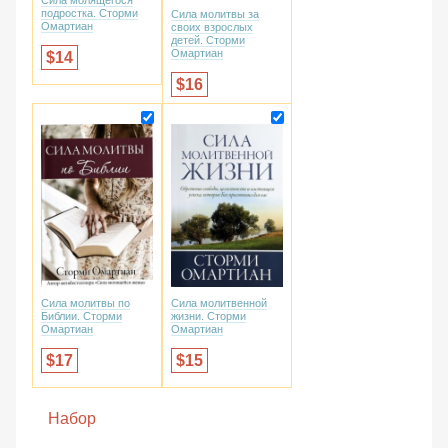
Сила молящегося
подростка. Сторми
Сила молитвы за
Омартиан
своих взрослых
детей. Сторми
Омартиан
14
16
Сила молитвы по
Сила молитвенной
Библии. Сторми
жизни. Сторми
Омартиан
Омартиан
17
15
Набор