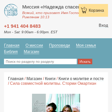
Миссия «Надежда спасения»
0
Корзина
Всякий, кто призовет Имя Господне, спасется.
Римлянам 10:13
Вход
+1 941 404 8483
Mon - Sat: 9:00am - 6:00pm. EST
Главная
О миссии
Проповеди
Моя семья
Библия
Магазин
Главная
/
Магазин
/
Книги
/
Книги о молитве и посте
/ Сила совместной молитвы. Сторми Омартиан