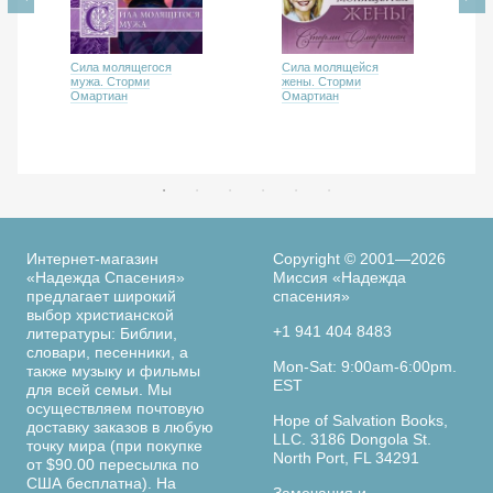
Сила молящегося
Сила молящейся
мужа. Сторми
жены. Сторми
Омартиан
Омартиан
Интернет-магазин
Copyright © 2001—2026
«Надежда Спасения»
Миссия «Надежда
предлагает широкий
спасения»
выбор христианской
+1 941 404 8483
литературы: Библии,
словари, песенники, а
Mon-Sat: 9:00am-6:00pm.
также музыку и фильмы
EST
для всей семьи. Мы
осуществляем почтовую
Hope of Salvation Books,
доставку заказов в любую
LLC. 3186 Dongola St.
точку мира (при покупке
North Port, FL 34291
от $90.00 пересылка по
США бесплатна). На