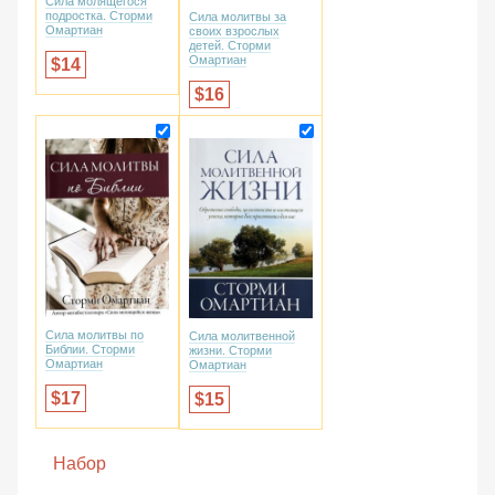
Сила молящегося
подростка. Сторми
Сила молитвы за
Омартиан
своих взрослых
детей. Сторми
Омартиан
14
16
Сила молитвы по
Сила молитвенной
Библии. Сторми
жизни. Сторми
Омартиан
Омартиан
17
15
Набор