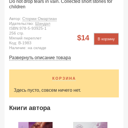
Do not drop tears in vain. Collected short stories for
children
Автор:
Сторми Омартиан
Идательство:
Шандал
ISBN:
978-5-93925-1
256
стр.
14
Мягкий переплет
В корзину
Код:
B-1983
Наличие: на складе
Развернуть описание товара
КОРЗИНА
Здесь пусто, совсем ничего нет.
Книги автора