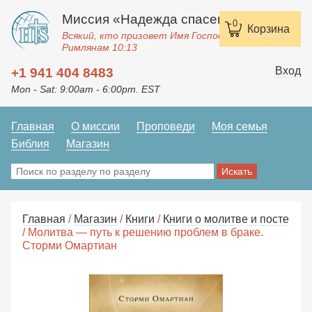
Миссия «Надежда спасения»
0
Корзина
Всякий, кто призовет Имя Господне, спасется.
Римлянам 10:13
Вход
+1 941 404 8483
Mon - Sat: 9:00am - 6:00pm. EST
Главная
О миссии
Проповеди
Моя семья
Библия
Магазин
Главная
/
Магазин
/
Книги
/
Книги о молитве и посте
/ Молитва — путь к решению проблем в браке.
Сторми Омартиан