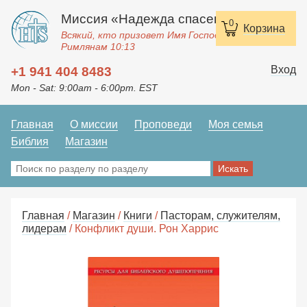
Миссия «Надежда спасения»
0
Корзина
Всякий, кто призовет Имя Господне, спасется.
Римлянам 10:13
Вход
+1 941 404 8483
Mon - Sat: 9:00am - 6:00pm. EST
Главная
О миссии
Проповеди
Моя семья
Библия
Магазин
Главная
/
Магазин
/
Книги
/
Пасторам, служителям,
лидерам
/ Конфликт души. Рон Харрис