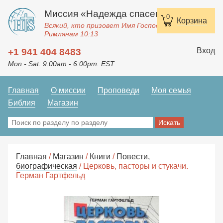
Миссия «Надежда спасения»
0
Корзина
Всякий, кто призовет Имя Господне, спасется.
Римлянам 10:13
Вход
+1 941 404 8483
Mon - Sat: 9:00am - 6:00pm. EST
Главная
О миссии
Проповеди
Моя семья
Библия
Магазин
Главная
/
Магазин
/
Книги
/
Повести,
биографическая
/ Церковь, пасторы и стукачи.
Герман Гартфельд