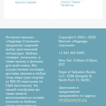
стукачи. Герман
красного террора
Гартфельд
Интернет-магазин
Copyright © 2001—2026
«Надежда Спасения»
Миссия «Надежда
предлагает широкий
спасения»
выбор христианской
+1 941 404 8483
литературы: Библии,
словари, песенники, а
Mon-Sat: 9:00am-6:00pm.
также музыку и фильмы
EST
для всей семьи. Мы
осуществляем почтовую
Hope of Salvation Books,
доставку заказов в любую
LLC. 3186 Dongola St.
точку мира (при покупке
North Port, FL 34291
от $90.00 пересылка по
США бесплатна). На
Замечания и
нашей платформе вы
предложения
также можете
направляйте по адресу:
воспользоваться онлайн-
info@spasenie.org
поиском по Библии,
читать ежедневные