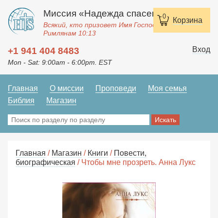
Миссия «Надежда спасения»
0
Корзина
Всякий, кто призовет Имя Господне, спасется.
Римлянам 10:13
Вход
+1 941 404 8483
Mon - Sat: 9:00am - 6:00pm. EST
Главная
О миссии
Проповеди
Моя семья
Библия
Магазин
Главная
/
Магазин
/
Книги
/
Повести,
биографическая
/ Чтобы мне прозреть. Анна Лукс