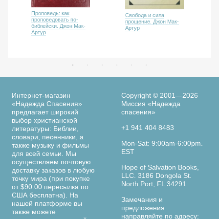
Проповедь: как
Свобода и сила
проповедовать по-
прощение. Джон Мак-
библейски. Джон Мак-
Артур
Артур
Интернет-магазин
Copyright © 2001—2026
«Надежда Спасения»
Миссия «Надежда
предлагает широкий
спасения»
выбор христианской
+1 941 404 8483
литературы: Библии,
словари, песенники, а
Mon-Sat: 9:00am-6:00pm.
также музыку и фильмы
EST
для всей семьи. Мы
осуществляем почтовую
Hope of Salvation Books,
доставку заказов в любую
LLC. 3186 Dongola St.
точку мира (при покупке
North Port, FL 34291
от $90.00 пересылка по
США бесплатна). На
Замечания и
нашей платформе вы
предложения
также можете
направляйте по адресу: