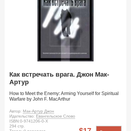
Как встречать врага. Джон Мак-
Артур
How to Meet the Enemy: Arming Yourself for Spiritual
Warfare by John F. MacArthur
Автор:
Мак-Артур Джон
Идательство:
Евангельское Слово
ISBN:
0-9741206-0-X
294
стр.
17