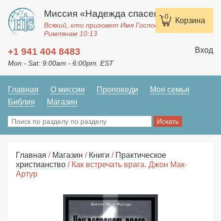
Миссия «Надежда спасения»
0
Корзина
Всякий, кто призовет Имя Господне, спасется.
Римлянам 10:13
Вход
+1 941 404 8483
Mon - Sat: 9:00am - 6:00pm. EST
Главная
О миссии
Проповеди
Моя семья
Библия
Магазин
Главная
/
Магазин
/
Книги
/
Практическое
христианство
/ Как встречать врага. Джон Мак-
Артур