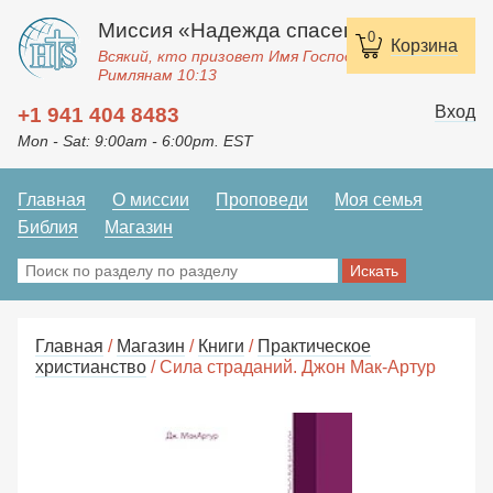
Миссия «Надежда спасения»
0
Корзина
Всякий, кто призовет Имя Господне, спасется.
Римлянам 10:13
Вход
+1 941 404 8483
Mon - Sat: 9:00am - 6:00pm. EST
Главная
О миссии
Проповеди
Моя семья
Библия
Магазин
Главная
/
Магазин
/
Книги
/
Практическое
христианство
/ Сила страданий. Джон Мак-Артур