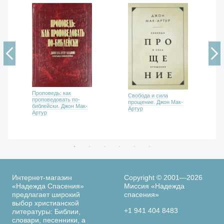
Проповедь: как
Свобода и сила
проповедовать по-
прощение. Джон Мак-
библейски. Джон Мак-
Артур
Артур
Интернет-магазин
Copyright © 2001—2026
«Надежда Спасения»
Миссия «Надежда
предлагает широкий
спасения»
выбор христианской
+1 941 404 8483
литературы: Библии,
словари, песенники, а