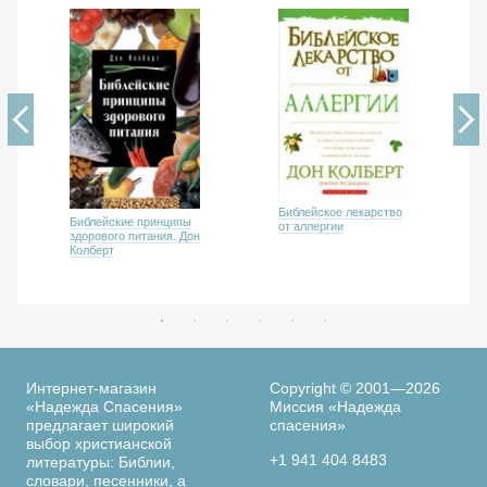
Библейское лекарство
Библейские принципы
от аллергии
здорового питания. Дон
Колберт
Интернет-магазин
Copyright © 2001—2026
«Надежда Спасения»
Миссия «Надежда
предлагает широкий
спасения»
выбор христианской
+1 941 404 8483
литературы: Библии,
словари, песенники, а