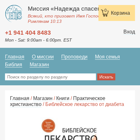
Миссия «Надежда спасения»
0
Корзина
Всякий, кто призовет Имя Господне, спасется.
Римлянам 10:13
Вход
+1 941 404 8483
Mon - Sat: 9:00am - 6:00pm. EST
Главная
О миссии
Проповеди
Моя семья
Библия
Магазин
Главная
/
Магазин
/
Книги
/
Практическое
христианство
/ Библейское лекарство от диабета