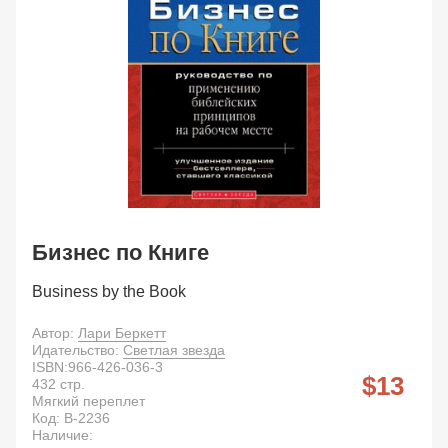
Бизнес по Книге
Business by the Book
Автор:
Лари Бeркетт
Идательство:
Светлая звезда
ISBN:
966-426-036-3
13
432
стр.
Мягкий переплет
Код:
B-2236
Наличие: