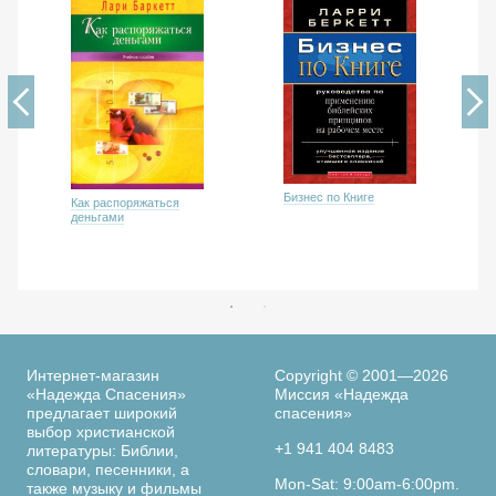
Бизнес по Книге
Как распоряжаться
деньгами
Интернет-магазин
Copyright © 2001—2026
«Надежда Спасения»
Миссия «Надежда
предлагает широкий
спасения»
выбор христианской
+1 941 404 8483
литературы: Библии,
словари, песенники, а
Mon-Sat: 9:00am-6:00pm.
также музыку и фильмы