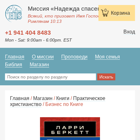
Миссия «Надежда спасения»
0
Корзина
Всякий, кто призовет Имя Господне, спасется.
Римлянам 10:13
Вход
+1 941 404 8483
Mon - Sat: 9:00am - 6:00pm. EST
Главная
О миссии
Проповеди
Моя семья
Библия
Магазин
Главная
/
Магазин
/
Книги
/
Практическое
христианство
/ Бизнес по Книге