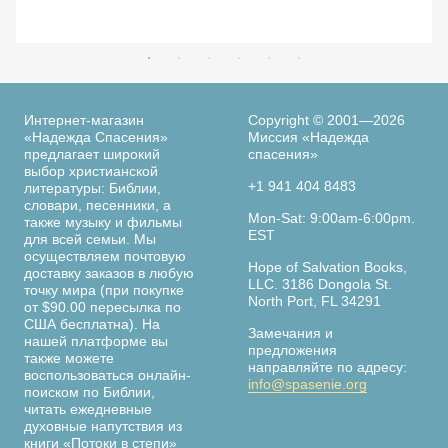
Интернет-магазин
Copyright © 2001—2026
«Надежда Спасения»
Миссия «Надежда
предлагает широкий
спасения»
выбор христианской
+1 941 404 8483
литературы: Библии,
словари, песенники, а
Mon-Sat: 9:00am-6:00pm.
также музыку и фильмы
EST
для всей семьи. Мы
осуществляем почтовую
Hope of Salvation Books,
доставку заказов в любую
LLC. 3186 Dongola St.
точку мира (при покупке
North Port, FL 34291
от $90.00 пересылка по
США бесплатна). На
Замечания и
нашей платформе вы
предложения
также можете
направляйте по адресу:
воспользоваться онлайн-
info@spasenie.org
поиском по Библии,
читать ежедневные
духовные напутствия из
книги «Потоки в степи»