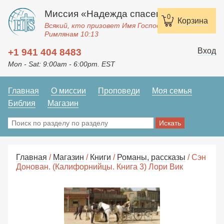
Миссия «Надежда спасения»
0
Корзина
Всякий, кто призовет Имя Господне, спасется.
Римлянам 10:13
Вход
+1 941 404 8483
Mon - Sat: 9:00am - 6:00pm. EST
Главная
О миссии
Проповеди
Моя семья
Библия
Магазин
Главная
/
Магазин
/
Книги
/
Романы, рассказы
/ Сэн
Донован. (Калифорнийцы. Книга 3) Лори Вик