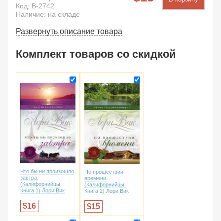
Код:
B-2742
Наличие: на складе
Развернуть описание товара
Комплект товаров со скидкой
Что бы ни произошло
По прошествии
завтра.
времени.
(Калифорнийцы.
(Калифорнийцы.
Книга 1) Лори Вик
Книга 2) Лори Вик
16
15