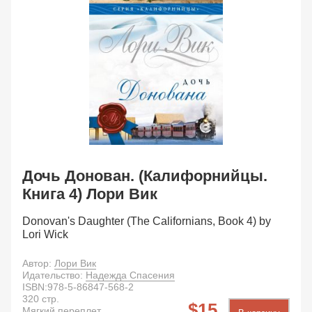
Дочь Донован. (Калифорнийцы.
Книга 4) Лори Вик
Donovan's Daughter (The Californians, Book 4) by
Lori Wick
Автор:
Лори Вик
Идательство:
Надежда Спасения
ISBN:
978-5-86847-568-2
320
стр.
15
Мягкий переплет