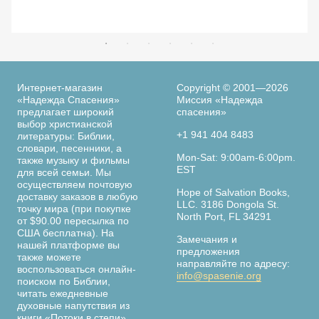
Интернет-магазин
Copyright © 2001—2026
«Надежда Спасения»
Миссия «Надежда
предлагает широкий
спасения»
выбор христианской
+1 941 404 8483
литературы: Библии,
словари, песенники, а
Mon-Sat: 9:00am-6:00pm.
также музыку и фильмы
EST
для всей семьи. Мы
осуществляем почтовую
Hope of Salvation Books,
доставку заказов в любую
LLC. 3186 Dongola St.
точку мира (при покупке
North Port, FL 34291
от $90.00 пересылка по
США бесплатна). На
Замечания и
нашей платформе вы
предложения
также можете
направляйте по адресу:
воспользоваться онлайн-
info@spasenie.org
поиском по Библии,
читать ежедневные
духовные напутствия из
книги «Потоки в степи»