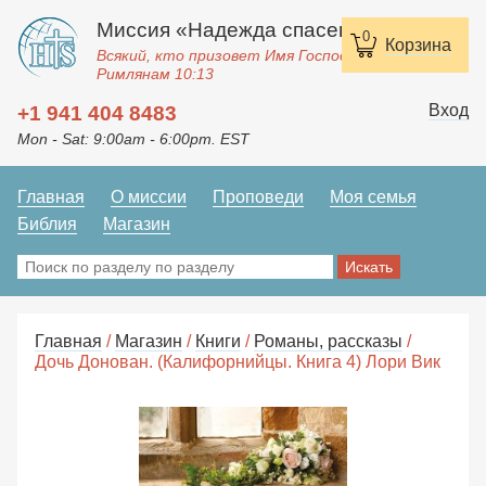
Миссия «Надежда спасения»
0
Корзина
Всякий, кто призовет Имя Господне, спасется.
Римлянам 10:13
Вход
+1 941 404 8483
Mon - Sat: 9:00am - 6:00pm. EST
Главная
О миссии
Проповеди
Моя семья
Библия
Магазин
Главная
/
Магазин
/
Книги
/
Романы, рассказы
/
Дочь Донован. (Калифорнийцы. Книга 4) Лори Вик