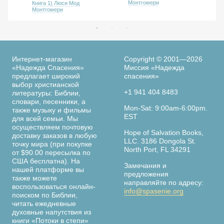
Монтгомери
Книга 1) Люси Мод
Монтгомери
Интернет-магазин
Copyright © 2001—2026
«Надежда Спасения»
Миссия «Надежда
предлагает широкий
спасения»
выбор христианской
+1 941 404 8483
литературы: Библии,
словари, песенники, а
Mon-Sat: 9:00am-6:00pm.
также музыку и фильмы
EST
для всей семьи. Мы
осуществляем почтовую
Hope of Salvation Books,
доставку заказов в любую
LLC. 3186 Dongola St.
точку мира (при покупке
North Port, FL 34291
от $90.00 пересылка по
США бесплатна). На
Замечания и
нашей платформе вы
предложения
также можете
направляйте по адресу:
воспользоваться онлайн-
info@spasenie.org
поиском по Библии,
читать ежедневные
духовные напутствия из
книги «Потоки в степи»