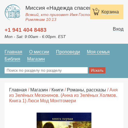
Миссия «Надежда спасения»
0
Корзина
Всякий, кто призовет Имя Господне, спасется.
Римлянам 10:13
Вход
+1 941 404 8483
Mon - Sat: 9:00am - 6:00pm. EST
Главная
О миссии
Проповеди
Моя семья
Библия
Магазин
Главная
/
Магазин
/
Книги
/
Романы, рассказы
/ Аня
из Зелёных Мезонинов. (Анна из Зелёных Холмов.
Книга 1) Люси Мод Монтгомери