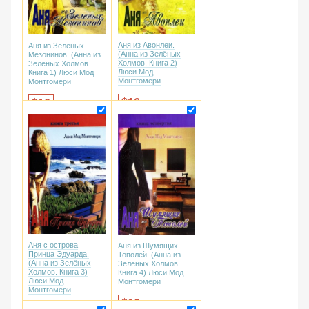
Аня из Авонлеи.
Аня из Зелёных
(Анна из Зелёных
Мезонинов. (Анна из
Холмов. Книга 2)
Зелёных Холмов.
Люси Мод
Книга 1) Люси Мод
Монтгомери
Монтгомери
16
16
Аня с острова
Аня из Шумящих
Принца Эдуарда.
Тополей. (Анна из
(Анна из Зелёных
Зелёных Холмов.
Холмов. Книга 3)
Книга 4) Люси Мод
Люси Мод
Монтгомери
Монтгомери
16