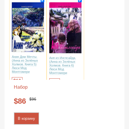
16
Анин Дом Мечты.
Аня из Инглсайда.
(Анна из Зелёных
(Анна из Зелёных
Холмов. Книга 5)
Холмов. Книга 6)
Люси Мод
Люси Мод
Монтгомери
Монтгомери
16
16
Набор
96
86
В корзину