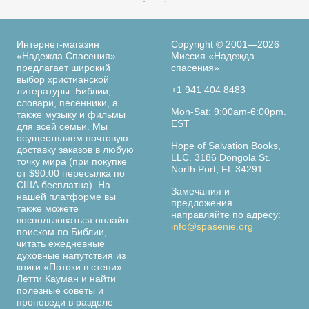
Интернет-магазин
Copyright © 2001—2026
«Надежда Спасения»
Миссия «Надежда
предлагает широкий
спасения»
выбор христианской
+1 941 404 8483
литературы: Библии,
словари, песенники, а
Mon-Sat: 9:00am-6:00pm.
также музыку и фильмы
EST
для всей семьи. Мы
осуществляем почтовую
Hope of Salvation Books,
доставку заказов в любую
LLC. 3186 Dongola St.
точку мира (при покупке
North Port, FL 34291
от $90.00 пересылка по
США бесплатна). На
Замечания и
нашей платформе вы
предложения
также можете
направляйте по адресу:
воспользоваться онлайн-
info@spasenie.org
поиском по Библии,
читать ежедневные
духовные напутствия из
книги «Потоки в степи»
Летти Кауман и найти
полезные советы и
проповеди в разделе