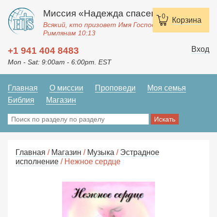
Миссия «Надежда спасения»
0
Корзина
Всякий, кто призовет Имя Господне, спасется.
Римлянам 10:13
Вход
+1 941 404 8483
Mon - Sat: 9:00am - 6:00pm. EST
Главная
О миссии
Проповеди
Моя семья
Библия
Магазин
Главная
/
Магазин
/
Музыка
/
Эстрадное
исполнение
/ Нежное сердце