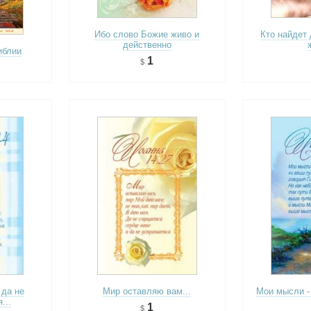
Ибо слово Божие живо и
Кто найдет
действенно
иблии
1
 да не
Мир оставляю вам...
Мои мысли -
...
1