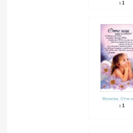
1
Молитва. Отче н
1