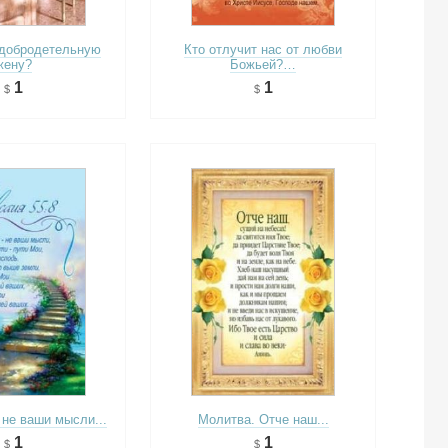
 добродетельную
Кто отлучит нас от любви
жену?
Божьей?…
1
1
 не ваши мысли...
Молитва. Отче наш...
1
1