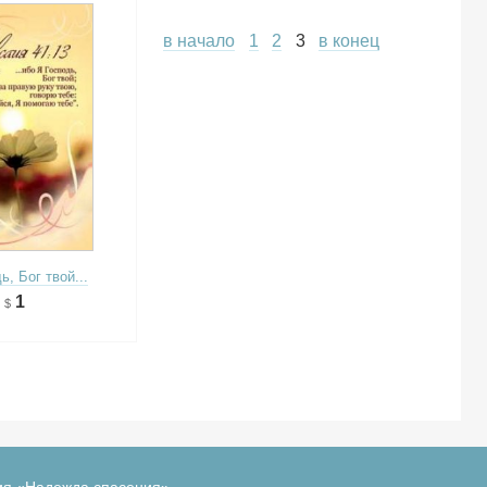
в начало
1
2
3
в конец
ь, Бог твой...
1
ия «Надежда спасения»