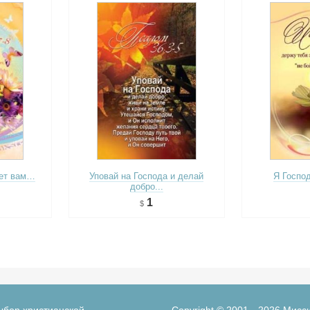
дет вам…
Уповай на Господа и делай
Я Господ
добро...
1
ыбор христианской
Copyright © 2001—2026 Мисс