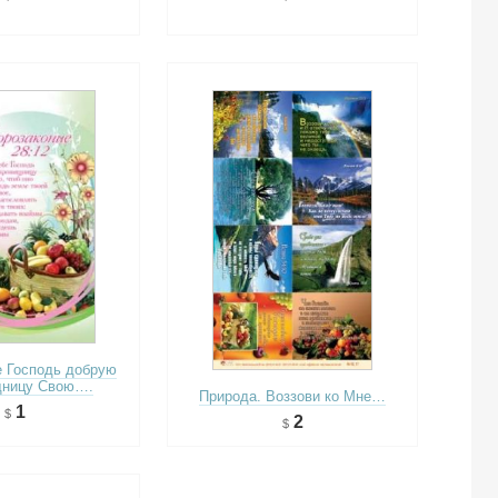
е Господь добрую
щницу Свою….
Природа. Воззови ко Мне…
1
2