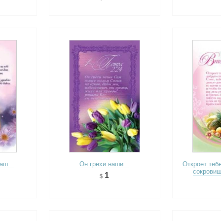
аш...
Он грехи наши...
Откроет теб
сокрови
1