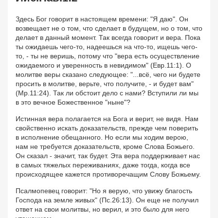
Здесь Бог говорит в настоящем времени: "Я даю". Он
возвещает не о том, что сделает в будущем, но о том, что
делает в данный момент. Так всегда говорит и вера. Пока
ты ожидаешь чего-то, надеешься на что-то, ищешь чего-
то, - ты не веришь, потому что "вера есть осуществление
ожидаемого и уверенность в невидимом" (Евр.11:1). О
молитве веры сказано следующее: "...всё, чего ни будете
просить в молитве, верьте, что получите, - и будет вам"
(Mp.11:24). Так ли обстоит дело с нами? Вступили ли мы
в это вечное Божественное "ныне"?
Истинная вера полагается на Бога и верит, не видя. Нам
свойственно искать доказательств, прежде чем поверить
в исполнение обещанного. Но если мы ходим верою,
нам не требуется доказательств, кроме Слова Божьего.
Он сказал - значит, так будет. Эта вера поддерживает нас
в самых тяжелых переживаниях, даже тогда, когда все
происходящее кажется противоречащим Слову Божьему.
Псалмопевец говорит: "Но я верую, что увижу благость
Господа на земле живых" (Пс.26:13). Он еще не получил
ответ на свои молитвы, но верил, и это было для него