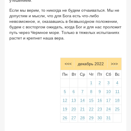
утешением.
Если мы верим, то никогда не будем отчаиваться. Мы не
допустим и мысли, что для Бога есть что-либо
невозможное, и, оказавшись в безвыходном положении,
будем с восторгом ожидать, когда Бог и для нас проложит
путь через Чермное море. Только в тяжелых испытаниях
растет и крепнет наша вера.
<<<
декабрь 2022
>>>
Пн
Вт
Ср
Чт
Пт
Сб
Вс
1
2
3
4
5
6
7
8
9
10
11
12
13
14
15
16
17
18
19
20
21
22
23
24
25
26
27
28
29
30
31