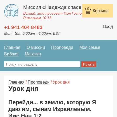
Миссия «Надежда спасения»
0
Корзина
Всякий, кто призовет Имя Господне, спасется.
Римлянам 10:13
Вход
+1 941 404 8483
Mon - Sat: 9:00am - 6:00pm. EST
Главная
О миссии
Проповеди
Моя семья
Библия
Магазин
Главная
/
Проповеди
/ Урок дня
Урок дня
Перейди... в землю, которую Я
даю им, сынам Израилевым.
Иис.Нав.1:2