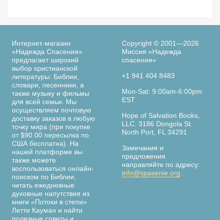
Интернет-магазин
Copyright © 2001—2026
«Надежда Спасения»
Миссия «Надежда
предлагает широкий
спасения»
выбор христианской
+1 941 404 8483
литературы: Библии,
словари, песенники, а
Mon-Sat: 9:00am-6:00pm.
также музыку и фильмы
EST
для всей семьи. Мы
осуществляем почтовую
Hope of Salvation Books,
доставку заказов в любую
LLC. 3186 Dongola St.
точку мира (при покупке
North Port, FL 34291
от $90.00 пересылка по
США бесплатна). На
Замечания и
нашей платформе вы
предложения
также можете
направляйте по адресу:
воспользоваться онлайн-
info@spasenie.org
поиском по Библии,
читать ежедневные
духовные напутствия из
книги «Потоки в степи»
Летти Кауман и найти
полезные советы и