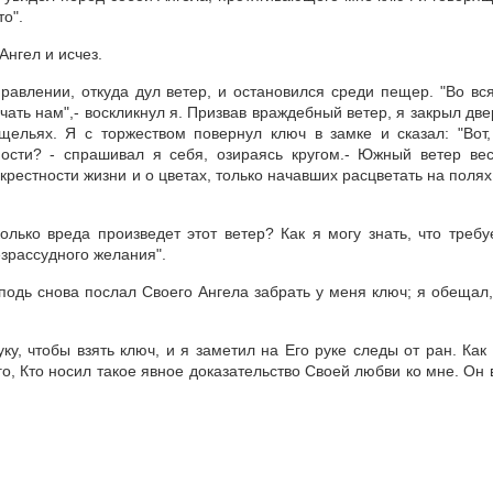
о".
Ангел и исчез.
правлении, откуда дул ветер, и остановился среди пещер. "Во вс
чать нам",- воскликнул я. Призвав враждебный ветер, я закрыл две
щельях. Я с торжеством повернул ключ в замке и сказал: "Вот
ности? - спрашивал я себя, озираясь кругом.- Южный ветер ве
крестности жизни и о цветах, только начавших расцветать на полях
колько вреда произведет этот ветер? Как я могу знать, что требу
зрассудного желания".
подь снова послал Своего Ангела забрать у меня ключ; я обещал,
у, чтобы взять ключ, и я заметил на Его руке следы от ран. Как
го, Кто носил такое явное доказательство Своей любви ко мне. Он 