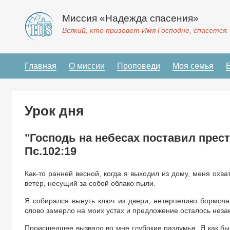
Миссия «Надежда спасения»
Всякий, кто призовет Имя Господне, спасется.
Главная
О миссии
Проповеди
Моя семья
Урок дня
"Господь на небесах поставил прест
Пс.102:19
Как-то ранней весной, когда я выходил из дому, меня охв
ветер, несущий за собой облако пыли.
Я собирался вынуть ключ из двери, нетерпеливо бормоча п
слово замерло на моих устах и предложение осталось нез
Происшедшее вызвало во мне глубокие раздумья. Я как бы