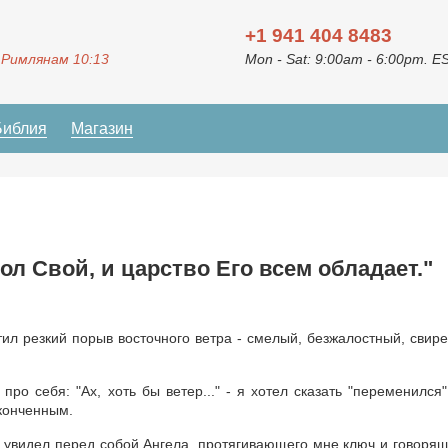
+1 941 404 8483
 Римлянам 10:13
Mon - Sat: 9:00am - 6:00pm. E
Библия
Магазин
ол Свой, и царство Его всем обладает."
атил резкий порыв восточного ветра - смелый, безжалостный, свир
ро себя: "Ах, хоть бы ветер..." - я хотел сказать "переменился"
аконченным.
 увидел перед собой Ангела, протягивающего мне ключ и говорящ