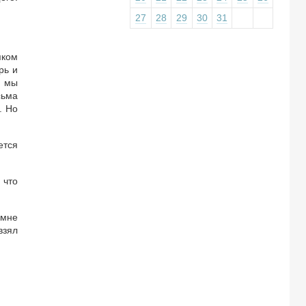
27
28
29
30
31
яком
рь и
, мы
сьма
. Но
ется
 что
 мне
взял