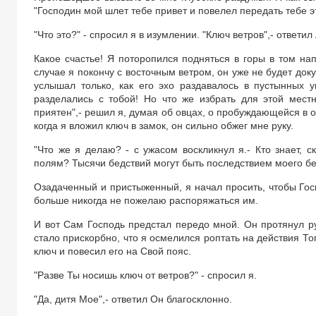
"Господин мой шлет тебе привет и повелел передать тебе эт
"Что это?" - спросил я в изумлении. "Ключ ветров",- ответил 
Какое счастье! Я поторопился подняться в горы в том на
случае я покончу с восточным ветром, он уже не будет доку
услышал только, как его эхо раздавалось в пустынных у
разделались с тобой! Но что же избрать для этой мест
приятен",- решил я, думая об овцах, о пробуждающейся в о
когда я вложил ключ в замок, он сильно обжег мне руку.
"Что же я делаю? - с ужасом воскликнул я.- Кто знает, с
полям? Тысячи бедствий могут быть последствием моего бе
Озадаченный и пристыженный, я начал просить, чтобы Гос
больше никогда не пожелаю распоряжаться им.
И вот Сам Господь предстал передо мной. Он протянул рук
стало прискорбно, что я осмелился роптать на действия То
ключ и повесил его на Свой пояс.
"Разве Ты носишь ключ от ветров?" - спросил я.
"Да, дитя Мое",- ответил Он благосклонно.