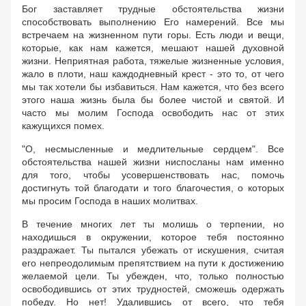
Бог заставляет трудные обстоятельства жизни
способствовать выполнению Его намерений. Все мы
встречаем на жизненном пути горы. Есть люди и вещи,
которые, как нам кажется, мешают нашей духовной
жизни. Неприятная работа, тяжелые жизненные условия,
жало в плоти, наш каждодневный крест - это то, от чего
мы так хотели бы избавиться. Нам кажется, что без всего
этого наша жизнь была бы более чистой и святой. И
часто мы молим Господа освободить нас от этих
кажущихся помех.
"О, несмысленные и медлительные сердцем". Все
обстоятельства нашей жизни ниспосланы нам именно
для того, чтобы усовершенствовать нас, помочь
достигнуть той благодати и того благочестия, о которых
мы просим Господа в наших молитвах.
В течение многих лет ты молишь о терпении, но
находишься в окружении, которое тебя постоянно
раздражает. Ты пытался убежать от искушения, считая
его непреодолимым препятствием на пути к достижению
желаемой цели. Ты убежден, что, только полностью
освободившись от этих трудностей, сможешь одержать
победу. Но нет! Удалившись от всего, что тебя