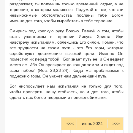
раздражает, ты получишь только временный отдых, а не
терпение, о котором молишься. Подумай о том, что эти
невыносимые обстоятельства посланы тебе Богом
именно для того, чтобы выработать в тебе терпение.
Смирись под крепкую руку Божью. Ревнуй о том, чтобы
стать участником в терпении Иисуса Христа. Иди
навстречу испытаниям, облекшись Его силой. Помни, что
все трудности на твоем пути - это Его горы, которые
содействуют достижению высокой цели. Именно Он
поместил их перед тобой. "Бог знает путь ее, и Он ведает
место ее. Ибо Он прозирает до концов земли и видит под
всем небом" (Иов. 28,23-24). Когда мы приблизимся к
подножию горы, Он укажет нам дальнейший путь.
Бог ниспосылает нам испытания не только для того,
чтобы проверить нашу стойкость, но и для того, чтобы
сделать нас более твердыми и непоколебимыми.
<<<
июнь 2024
>>>