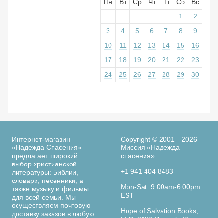
Пн
Вт
Ср
Чт
Пт
Сб
Вс
1
2
3
4
5
6
7
8
9
10
11
12
13
14
15
16
17
18
19
20
21
22
23
24
25
26
27
28
29
30
Интернет-магазин
Copyright © 2001—2026
«Надежда Спасения»
Миссия «Надежда
предлагает широкий
спасения»
выбор христианской
+1 941 404 8483
литературы: Библии,
словари, песенники, а
Mon-Sat: 9:00am-6:00pm.
также музыку и фильмы
EST
для всей семьи. Мы
осуществляем почтовую
Hope of Salvation Books,
доставку заказов в любую