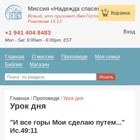
Миссия «Надежда спасения»
0
Корзина
Всякий, кто призовет Имя Господне, спасется.
Римлянам 10:13
Вход
+1 941 404 8483
Mon - Sat: 9:00am - 6:00pm. EST
Главная
О миссии
Проповеди
Моя семья
Библия
Магазин
Главная
/
Проповеди
/ Урок дня
Урок дня
"И все горы Мои сделаю путем..."
Ис.49:11