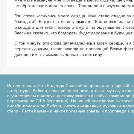
мне мать накануне моего отъезда в место отдыха, где умер
не обратил внимания на слова. Теперь же я с изумлением п
Эти слова коснулись моего сердца. Мне стало стыдно за 
благодати". В ответ я ясно услышал: "Как дерзаешь ты 
благодати для тебя; поверь этому, и ты ощутишь ее в сво
Здесь не сказано, что благодать будет дарована в будущем;
С той минуты эти слова запечатлелись в моем сердце, и я
передать другим, таков: никогда не превращай Божьи факты
доверяя им, ты сможешь черпать в них силу.
Интернет-магазин «Надежда Спасения» предлагает широкий в
литературы: Библии, словари, песенники, а также музыку и фи
осуществляем почтовую доставку заказов в любую точку мира (
пересылка по США бесплатна). На нашей платформе вы также 
онлайн-поиском по Библии, читать ежедневные духовные напутс
степи» Летти Кауман и найти полезные советы и проповеди в 