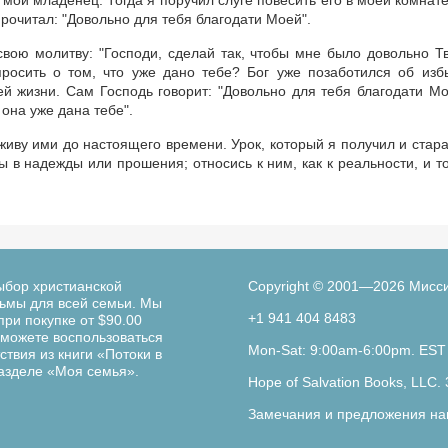
 мой младенец. Тогда я поручил слуге повесить его в моей комнате
рочитал: "Довольно для тебя благодати Моей".
свою молитву: "Господи, сделай так, чтобы мне было довольно Т
просить о том, что уже дано тебе? Бог уже позаботился об изб
ей жизни. Сам Господь говорит: "Довольно для тебя благодати Мо
 она уже дана тебе".
 живу ими до настоящего времени. Урок, который я получил и стар
 в надежды или прошения; относись к ним, как к реальности, и то
ыбор христианской
Copyright © 2001—2026 Мисс
льмы для всей семьи. Мы
+1 941 404 8483
при покупке от $90.00
можете воспользоваться
Mon-Sat: 9:00am-6:00pm. EST
твия из книги «Потоки в
разделе «Моя семья».
Hope of Salvation Books, LLC. 
Замечания и предложения на