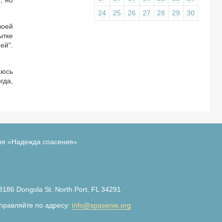
, но
24
25
26
27
28
29
30
воей
ытке
ей".
аюсь
гда,
ия «Надежда спасения»
3186 Dongola St. North Port, FL 34291
правляйте по адресу:
info@spasenie.org