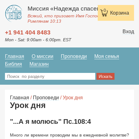
Миссия «Надежда спасения»
0
Корзина
Всякий, кто призовет Имя Господне, спасется.
Римлянам 10:13
Вход
+1 941 404 8483
Mon - Sat: 9:00am - 6:00pm. EST
Главная
О миссии
Проповеди
Моя семья
Библия
Магазин
Главная
/
Проповеди
/ Урок дня
Урок дня
"...А я молюсь" Пс.108:4
Много ли времени проводим мы в ежедневной молитве?