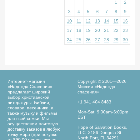
1
2
3
4
5
6
7
8
9
10
11
12
13
14
15
16
17
18
19
20
21
22
23
24
25
26
27
28
29
30
Интернет-магазин
Copyright © 2001—2026
«Надежда Спасения»
Миссия «Надежда
предлагает широкий
спасения»
выбор христианской
+1 941 404 8483
литературы: Библии,
словари, песенники, а
Mon-Sat: 9:00am-6:00pm.
также музыку и фильмы
EST
для всей семьи. Мы
осуществляем почтовую
Hope of Salvation Books,
доставку заказов в любую
LLC. 3186 Dongola St.
точку мира (при покупке
North Port, FL 34291
от $90.00 пересылка по