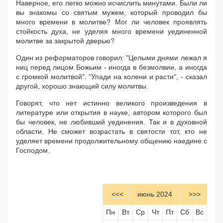
Наверное, его легко можно исчислить минутами. Были ли
вы знакомы со святым мужем, который проводил бы
много времени в молитве? Мог ли человек проявлять
стойкость духа, не уделяя много времени уединенной
молитве за закрытой дверью?
Один из реформаторов говорил: "Целыми днями лежал я
ниц перед лицом Божьим - иногда в безмолвии, а иногда
с громкой молитвой". "Упади на колени и расти", - сказал
другой, хорошо знающий силу молитвы.
Говорят, что нет истинно великого произведения в
литературе или открытия в науке, автором которого был
бы человек, не любивший уединения. Так и в духовной
области. Не сможет возрастать в святости тот, кто не
уделяет времени продолжительному общению наедине с
Господом.
<<<
июнь 2024
>>>
Пн
Вт
Ср
Чт
Пт
Сб
Вс