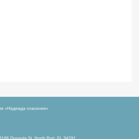
ия «Надежда спасения»
3186 Dongola St. North Port, FL 34291