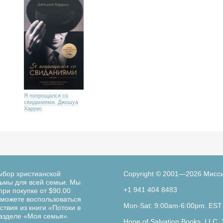
Я попрощался со
свиданиями. Джошуа
Харрис
ыбор христианской
Copyright © 2001—2026 Мисс
льмы для всей семьи. Мы
+1 941 404 8483
при покупке от $90.00
можете воспользоваться
Mon-Sat: 9:00am-6:00pm. EST
твия из книги «Потоки в
разделе «Моя семья».
Hope of Salvation Books, LLC. 