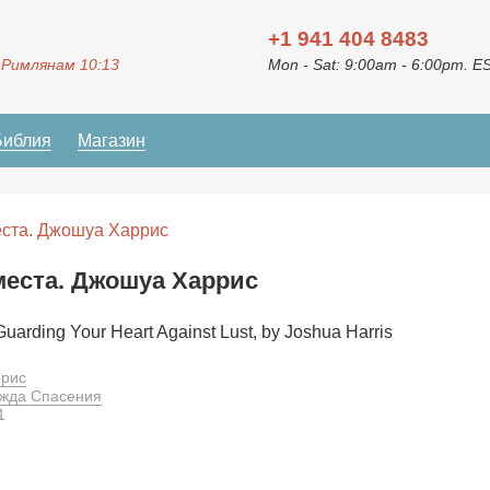
+1 941 404 8483
 Римлянам 10:13
Mon - Sat: 9:00am - 6:00pm. E
Библия
Магазин
еста. Джошуа Харрис
места. Джошуа Харрис
Guarding Your Heart Against Lust, by Joshua Harris
рис
жда Спасения
1