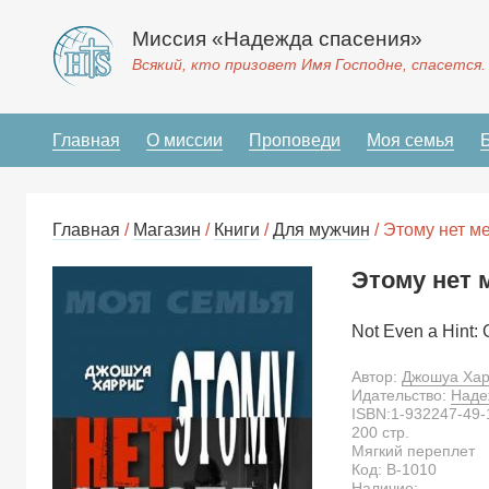
Миссия «Надежда спасения»
Всякий, кто призовет Имя Господне, спасется.
Главная
О миссии
Проповеди
Моя семья
Главная
/
Магазин
/
Книги
/
Для мужчин
/ Этому нет м
Этому нет 
Not Even a Hint: 
Автор:
Джошуа Хар
Идательство:
Наде
ISBN:
1-932247-49-
200
стр.
Мягкий переплет
Код:
B-1010
Наличие: