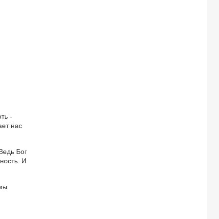
ть -
ает нас
Ведь Бог
ность. И
 мы