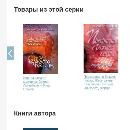
Товары из этой серии
Прекрасная в Божьих
Борьба каждого
глазах. Жемчужины
мужчины. Стивен
31-й главы Притчей.
Артерберн и Фред
Элизабет Джордж
Стокер
Книги автора