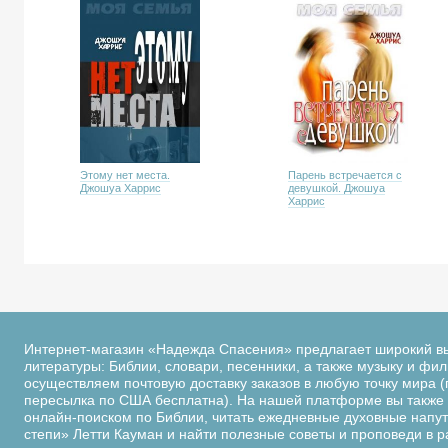
Парень встречается с
Этому нет места.
девушкой. Джошуа
Джошуа Харрис
Харрис
Интернет-магазин «Надежда Спасения» предлагает широкий в
литературы: Библии, словари, песенники, а также музыку и фи
осуществляем почтовую доставку заказов в любую точку мира (
пересылка по США бесплатна). На нашей платформе вы также 
онлайн-поиском по Библии, читать ежедневные духовные напутс
степи» Летти Кауман и найти полезные советы и проповеди в 