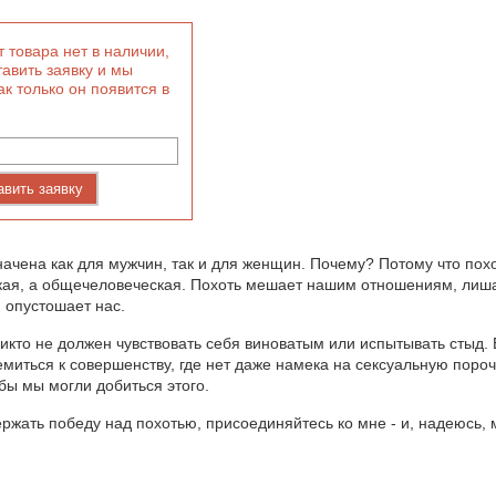
 товара нет в наличии,
авить заявку и мы
ак только он появится в
авить заявку
начена как для мужчин, так и для женщин. Почему? Потому что похо
кая, а общечеловеческая. Похоть мешает нашим отношениям, лиш
, опустошает нас.
никто не должен чувствовать себя виноватым или испытывать стыд. 
емиться к совершенству, где нет даже намека на сексуальную пороч
бы мы могли добиться этого.
ержать победу над похотью, присоединяйтесь ко мне - и, надеюсь,