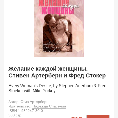
Желание каждой женщины.
Стивен Артерберн и Фред Стокер
Every Woman's Desire, by Stephen Arterburn & Fred
Stoeker with Mike Yorkey
Автор:
Стив Артерберн
Идательство:
Надежда Спасения
ISBN:
1-932247-30-0
303
стр.