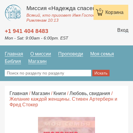
Миссия «Надежда спасения»
0
Корзина
Всякий, кто призовет Имя Господне, спасется.
Римлянам 10:13
Вход
+1 941 404 8483
Mon - Sat: 9:00am - 6:00pm. EST
Главная
О миссии
Проповеди
Моя семья
Библия
Магазин
Главная
/
Магазин
/
Книги
/
Любовь, свидания
/
Желание каждой женщины. Стивен Артерберн и
Фред Стокер