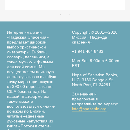
Интернет-магазин
Copyright © 2001—2026
«Надежда Спасения»
Миссия «Надежда
предлагает широкий
спасения»
выбор христианской
+1 941 404 8483
литературы: Библии,
словари, песенники, а
Mon-Sat: 9:00am-6:00pm.
также музыку и фильмы
EST
для всей семьи. Мы
осуществляем почтовую
Hope of Salvation Books,
доставку заказов в любую
LLC. 3186 Dongola St.
точку мира (при покупке
North Port, FL 34291
от $90.00 пересылка по
США бесплатна). На
Замечания и
нашей платформе вы
предложения
также можете
направляйте по адресу:
воспользоваться онлайн-
info@spasenie.org
поиском по Библии,
читать ежедневные
духовные напутствия из
книги «Потоки в степи»